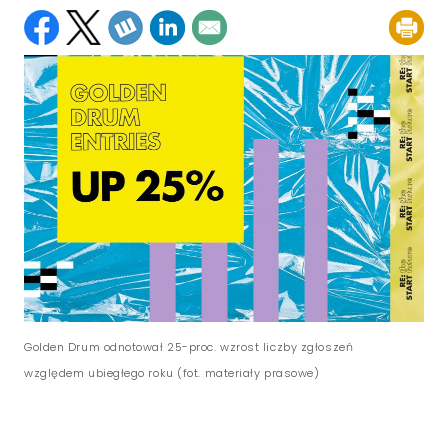
Golden Drum odnotował 25-proc. wzrost liczby zgłoszeń
względem ubiegłego roku (fot. materiały prasowe)