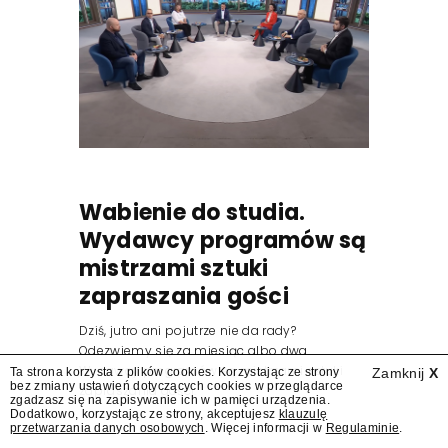
Wabienie do studia.
Wydawcy programów są
mistrzami sztuki
zapraszania gości
Dziś, jutro ani pojutrze nie da rady?
Odezwiemy się za miesiąc albo dwa.
Wydawcy programów są mistrzami sztuki
Ta strona korzysta z plików cookies. Korzystając ze strony
Zamknij
X
bez zmiany ustawień dotyczących cookies w przeglądarce
zapraszania gości.
zgadzasz się na zapisywanie ich w pamięci urządzenia.
Dodatkowo, korzystając ze strony, akceptujesz
klauzulę
przetwarzania danych osobowych
. Więcej informacji w
Regulaminie
.