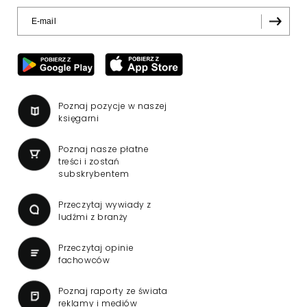
Wabienie do studia.
Wydawcy programów są
mistrzami sztuki
zapraszania gości
Dziś, jutro ani pojutrze nie da rady?
Odezwiemy się za miesiąc albo dwa.
Wydawcy programów są mistrzami sztuki
zapraszania gości.