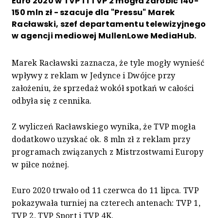
Euro 2020 w TVP 1 i TVP 2 mogła zarobić 140-
150 mln zł - szacuje dla "Pressu" Marek
Racławski, szef departamentu telewizyjnego
w agencji mediowej MullenLowe MediaHub.
Marek Racławski zaznacza, że tyle mogły wynieść
wpływy z reklam w Jedynce i Dwójce przy
założeniu, że sprzedaż wokół spotkań w całości
odbyła się z cennika.
Z wyliczeń Racławskiego wynika, że TVP mogła
dodatkowo uzyskać ok. 8 mln zł z reklam przy
programach związanych z Mistrzostwami Europy
w piłce nożnej.
Euro 2020 trwało od 11 czerwca do 11 lipca. TVP
pokazywała turniej na czterech antenach: TVP 1,
TVP 2, TVP Sport i TVP 4K.