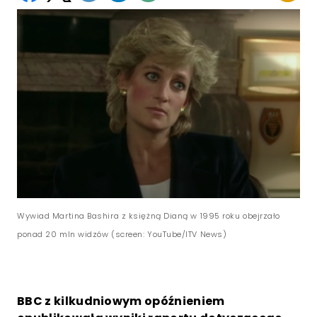
Wywiad Martina Bashira z księżną Dianą w 1995 roku obejrzało
ponad 20 mln widzów (screen: YouTube/ITV News)
BBC z kilkudniowym opóźnieniem