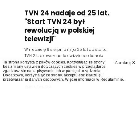
TVN 24 nadaje od 25 lat.
"Start TVN 24 był
rewolucją w polskiej
telewizji"
W niedzielę 9 sierpnia mija 25 lat od startu
TVN 24, pierwszego telewizyjnego kanału
informacyjnego w Polsce. Na ten dzień
Ta strona korzysta z plików cookies. Korzystając ze strony
Zamknij
X
bez zmiany ustawień dotyczących cookies w przeglądarce
zaplanowano finał urodzinowej trasy stacji
zgadzasz się na zapisywanie ich w pamięci urządzenia.
"Jesteśmy stąd". 25 lat TVN 24 dla Press.pl
Dodatkowo, korzystając ze strony, akceptujesz
klauzulę
przetwarzania danych osobowych
. Więcej informacji w
Regulaminie
.
podsumowują Jarosław Kuźniar, Tomasz Lis i
Marek Twaróg.