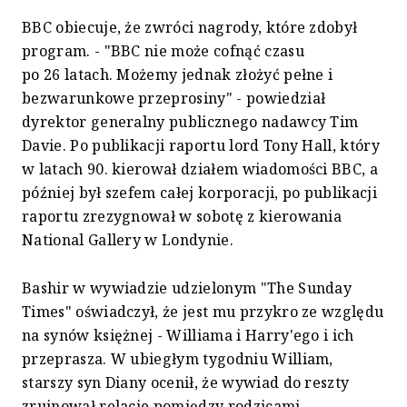
BBC obiecuje, że zwróci nagrody, które zdobył
program. - "BBC nie może cofnąć czasu
po 26 latach. Możemy jednak złożyć pełne i
bezwarunkowe przeprosiny" - powiedział
dyrektor generalny publicznego nadawcy Tim
Davie. Po publikacji raportu lord Tony Hall, który
w latach 90. kierował działem wiadomości BBC, a
później był szefem całej korporacji, po publikacji
raportu zrezygnował w sobotę z kierowania
National Gallery w Londynie.
Bashir w wywiadzie udzielonym "The Sunday
Times" oświadczył, że jest mu przykro ze względu
na synów księżnej - Williama i Harry'ego i ich
przeprasza. W ubiegłym tygodniu William,
starszy syn Diany ocenił, że wywiad do reszty
zrujnował relacje pomiędzy rodzicami.