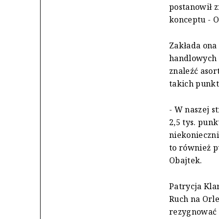
postanowił 
konceptu - O
Zakłada ona
handlowych 
znaleźć asor
takich punkt
- W naszej s
2,5 tys. pun
niekonieczni
to również 
Obajtek.
Patrycja Kla
Ruch na Orle
rezygnować z