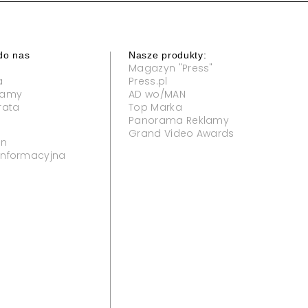
wencji" i "Państwa w