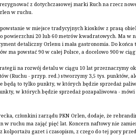
zrezygnować z dotychczasowej marki Ruch na rzecz now
rlen w ruchu.
 powstanie w miejsce tradycyjnych kiosków z prasą obi
o powierzchni 20 lub 60 metrów kwadratowych. Ma w ni
tyment detaliczny Orlenu i mała gastronomia. Do końca 
ów ma powstać 90 w całej Polsce, a docelowo 900 w ciągu
trategii na rozwój detalu w ciągu 10 lat przeznaczymy ok.
któw (Ruchu - przyp. red.) stworzymy 3,5 tys. punktów, al
e będą to tylko punkty, w których będzie sprzedaż pali
punkty, w których będzie sprzedaż pozapaliwowa - mówi
recka, członkini zarządu PKN Orlen, dodaje, że rebrand
n w ruchu ma zająć pięć lat. Koncern naftowy nie zamie
 kolportażu gazet i czasopism, z czego do tej pory prz