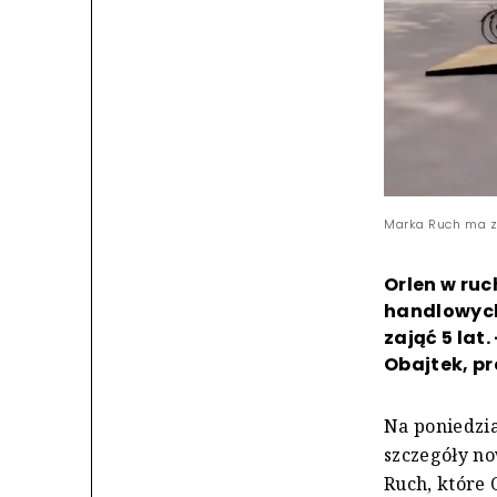
Marka Ruch ma zu
Orlen w ru
handlowych
zająć 5 lat
Obajtek, pr
Na poniedzi
szczegóły no
Ruch, które 