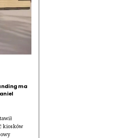
randing ma
Daniel
tawił
eć kiosków
iwowy