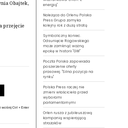
wnia Obajtek,
energią"
Należąca do Orlenu Polska
Press Grupa zamyka
kolejny rok z dużą stratą
 przejęcie
Symboliczny koniec.
Odsunięcie Rogowskiego
może zamknąć ważną
epokę w historii "GW"
Poczta Polska zapowiada
poszerzenie oferty
prasowej. "Silna pozycja na
rynku"
Polska Press raczej nie
zmieni właściciela przed
wyborami
parlamentarnymi
 wciśnij Ctrl + Enter
Orlen rusza z jubileuszową
kampanią wspierającą
strażaków