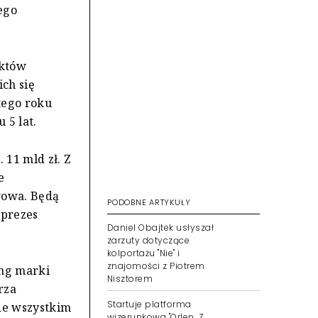
ego
ektów
ch się
tego roku
 5 lat.
 11 mld zł. Z
e
wowa. Będą
PODOBNE ARTYKUŁY
 prezes
Daniel Obajtek usłyszał
zarzuty dotyczące
kolportażu "Nie" i
znajomości z Piotrem
ing marki
Nisztorem
rza
Startuje platforma
ede wszystkim
wizerunkowa "Orlen. Z