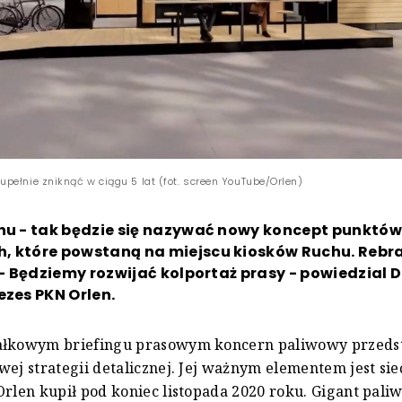
pełnie zniknąć w ciągu 5 lat (fot. screen YouTube/Orlen)
chu - tak będzie się nazywać nowy koncept punktów
, które powstaną na miejscu kiosków Ruchu. Reb
. - Będziemy rozwijać kolportaż prasy - powiedzial 
ezes PKN Orlen.
ałkowym briefingu prasowym koncern paliwowy przeds
wej strategii detalicznej. Jej ważnym elementem jest si
Orlen kupił pod koniec listopada 2020 roku. Gigant pal