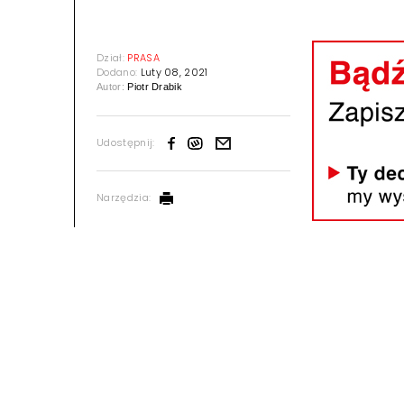
Dział:
PRASA
Dodano:
Luty 08, 2021
Autor:
Piotr Drabik
Udostępnij:
Narzędzia: