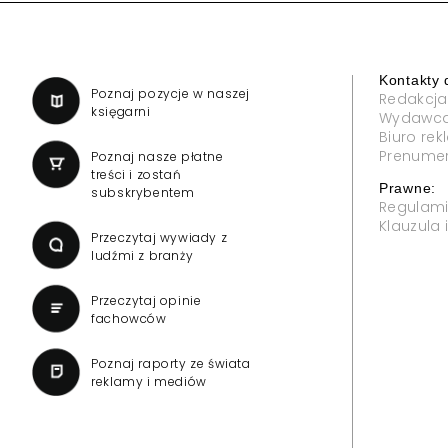
ncesji dla TVN 24
Reporterzy "Inter