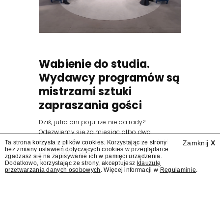
Wabienie do studia.
Wydawcy programów są
mistrzami sztuki
zapraszania gości
Dziś, jutro ani pojutrze nie da rady?
Odezwiemy się za miesiąc albo dwa.
Wydawcy programów są mistrzami sztuki
Ta strona korzysta z plików cookies. Korzystając ze strony
Zamknij
X
bez zmiany ustawień dotyczących cookies w przeglądarce
zapraszania gości.
zgadzasz się na zapisywanie ich w pamięci urządzenia.
Dodatkowo, korzystając ze strony, akceptujesz
klauzulę
przetwarzania danych osobowych
. Więcej informacji w
Regulaminie
.