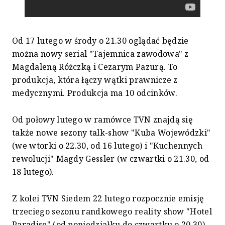
Od 17 lutego w środy o 21.30 oglądać będzie
można nowy serial "Tajemnica zawodowa" z
Magdaleną Różczką i Cezarym Pazurą. To
produkcja, która łączy wątki prawnicze z
medycznymi. Produkcja ma 10 odcinków.
Od połowy lutego w ramówce TVN znajdą się
także nowe sezony talk-show "Kuba Wojewódzki"
(we wtorki o 22.30, od 16 lutego) i "Kuchennych
rewolucji" Magdy Gessler (w czwartki o 21.30, od
18 lutego).
Z kolei TVN Siedem 22 lutego rozpocznie emisję
trzeciego sezonu randkowego reality show "Hotel
Paradise" (od poniedziałku do czwartku o 20.30).