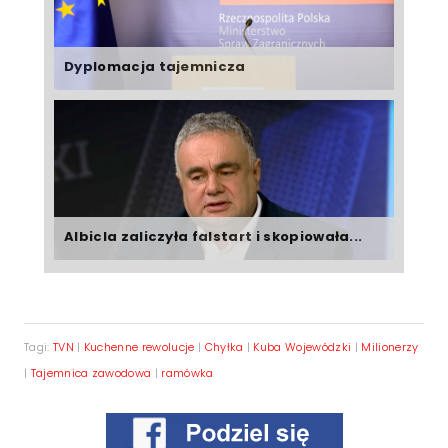
Dyplomacja tajemnicza
Albicla zaliczyła falstart i skopiowała...
Tagi:
TVN
|
Kuchenne rewolucje
|
Chyłka
|
Kuba Wojewódzki
|
Milionerzy
|
Tajemnica zawodowa
|
ramówka