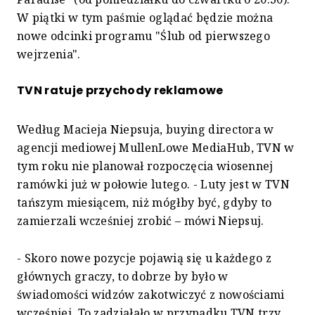
W piątki w tym paśmie oglądać będzie można
nowe odcinki programu "Ślub od pierwszego
wejrzenia".
TVN ratuje przychody reklamowe
Według Macieja Niepsuja, buying directora w
agencji mediowej MullenLowe MediaHub, TVN w
tym roku nie planował rozpoczęcia wiosennej
ramówki już w połowie lutego. - Luty jest w TVN
tańszym miesiącem, niż mógłby być, gdyby to
zamierzali wcześniej zrobić – mówi Niepsuj.
- Skoro nowe pozycje pojawią się u każdego z
głównych graczy, to dobrze by było w
świadomości widzów zakotwiczyć z nowościami
wcześniej. To zadziałało w przypadku TVN trzy