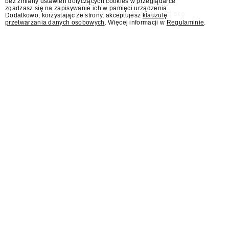
bez zmiany ustawień dotyczących cookies w przeglądarce
zainteresowanych przejęciem wymieniano
zgadzasz się na zapisywanie ich w pamięci urządzenia.
wcześniej Grupę ZPR Media i Wirtualną Polskę.
Dodatkowo, korzystając ze strony, akceptujesz
klauzulę
przetwarzania danych osobowych
. Więcej informacji w
Regulaminie
.
Republice i wPolsce24