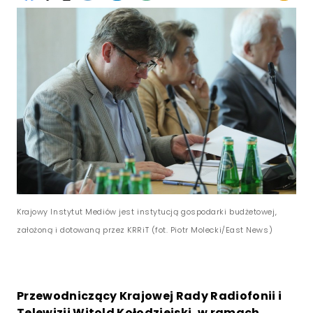
Krajowy Instytut Mediów jest instytucją gospodarki budżetowej,
założoną i dotowaną przez KRRiT (fot. Piotr Molecki/East News)
Przewodniczący Krajowej Rady Radiofonii i
Telewizji Witold Kołodziejski, w ramach