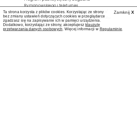
Rymanowskiego i teleturniej
muzyczny "Hitster. Muzyczna gra przebojów"
Ta strona korzysta z plików cookies. Korzystając ze strony
Zamknij
X
bez zmiany ustawień dotyczących cookies w przeglądarce
znajdą się wśród jesiennych nowości Polsatu.
zgadzasz się na zapisywanie ich w pamięci urządzenia.
Polsat przejmuje od TVN program "Lego
Dodatkowo, korzystając ze strony, akceptujesz
klauzulę
przetwarzania danych osobowych
. Więcej informacji w
Regulaminie
.
Masters".