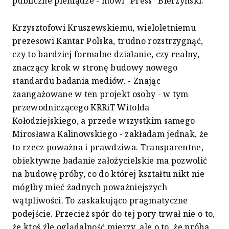
publiczne pieniądze - mówi "Press" Bierzyński.
Krzysztofowi Kruszewskiemu, wieloletniemu
prezesowi Kantar Polska, trudno rozstrzygnąć,
czy to bardziej formalne działanie, czy realny,
znaczący krok w stronę budowy nowego
standardu badania mediów. - Znając
zaangażowane w ten projekt osoby - w tym
przewodniczącego KRRiT Witolda
Kołodziejskiego, a przede wszystkim samego
Mirosława Kalinowskiego - zakładam jednak, że
to rzecz poważna i prawdziwa. Transparentne,
obiektywne badanie założycielskie ma pozwolić
na budowę próby, co do której kształtu nikt nie
mógłby mieć żadnych poważniejszych
wątpliwości. To zaskakująco pragmatyczne
podejście. Przecież spór do tej pory trwał nie o to,
że ktoś źle oglądalność mierzy, ale o to, że próba