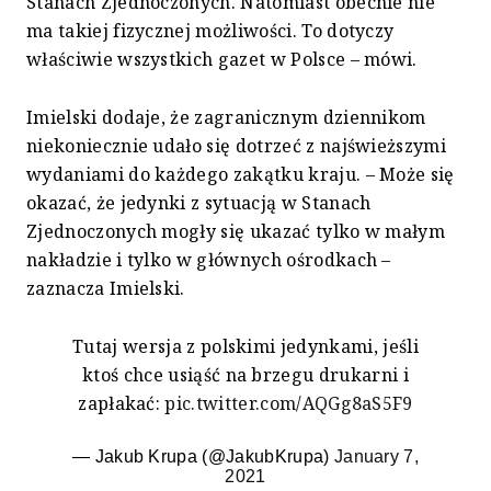
Stanach Zjednoczonych. Natomiast obecnie nie
ma takiej fizycznej możliwości. To dotyczy
właściwie wszystkich gazet w Polsce – mówi.
Imielski dodaje, że zagranicznym dziennikom
niekoniecznie udało się dotrzeć z najświeższymi
wydaniami do każdego zakątku kraju. – Może się
okazać, że jedynki z sytuacją w Stanach
Zjednoczonych mogły się ukazać tylko w małym
nakładzie i tylko w głównych ośrodkach –
zaznacza Imielski.
Tutaj wersja z polskimi jedynkami, jeśli
ktoś chce usiąść na brzegu drukarni i
zapłakać:
pic.twitter.com/AQGg8aS5F9
— Jakub Krupa (@JakubKrupa)
January 7,
2021