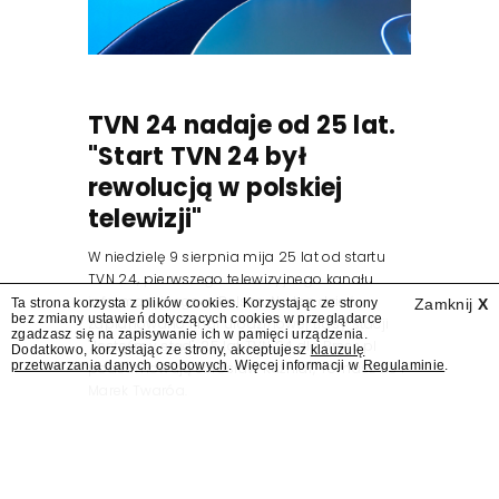
TVN 24 nadaje od 25 lat.
"Start TVN 24 był
rewolucją w polskiej
telewizji"
W niedzielę 9 sierpnia mija 25 lat od startu
TVN 24, pierwszego telewizyjnego kanału
informacyjnego w Polsce. Na ten dzień
Ta strona korzysta z plików cookies. Korzystając ze strony
Zamknij
X
bez zmiany ustawień dotyczących cookies w przeglądarce
zaplanowano finał urodzinowej trasy stacji
zgadzasz się na zapisywanie ich w pamięci urządzenia.
"Jesteśmy stąd". 25 lat TVN 24 dla Press.pl
Dodatkowo, korzystając ze strony, akceptujesz
klauzulę
przetwarzania danych osobowych
. Więcej informacji w
Regulaminie
.
podsumowują Jarosław Kuźniar, Tomasz Lis i
Marek Twaróg.