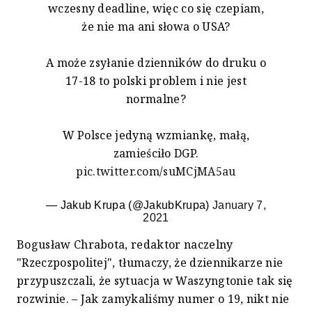
wczesny deadline, więc co się czepiam,
że nie ma ani słowa o USA?
A może zsyłanie dzienników do druku o
17-18 to polski problem i nie jest
normalne?
W Polsce jedyną wzmiankę, małą,
zamieściło DGP.
pic.twitter.com/suMCjMA5au
— Jakub Krupa (@JakubKrupa)
January 7,
2021
Bogusław Chrabota, redaktor naczelny
"Rzeczpospolitej", tłumaczy, że dziennikarze nie
przypuszczali, że sytuacja w Waszyngtonie tak się
rozwinie. – Jak zamykaliśmy numer o 19, nikt nie