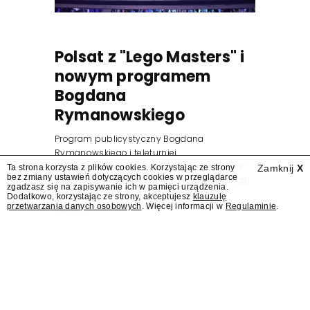
Polsat z "Lego Masters" i
nowym programem
Bogdana
Rymanowskiego
Program publicystyczny Bogdana
Rymanowskiego i teleturniej
muzyczny "Hitster. Muzyczna gra przebojów"
Ta strona korzysta z plików cookies. Korzystając ze strony
Zamknij
X
bez zmiany ustawień dotyczących cookies w przeglądarce
znajdą się wśród jesiennych nowości Polsatu.
zgadzasz się na zapisywanie ich w pamięci urządzenia.
Polsat przejmuje od TVN program "Lego
Dodatkowo, korzystając ze strony, akceptujesz
klauzulę
przetwarzania danych osobowych
. Więcej informacji w
Regulaminie
.
Masters".