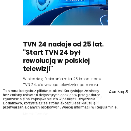
TVN 24 nadaje od 25 lat.
"Start TVN 24 był
rewolucją w polskiej
telewizji"
W niedzielę 9 sierpnia mija 25 lat od startu
TVN 24, pierwszego telewizyjnego kanału
informacyjnego w Polsce. Na ten dzień
Ta strona korzysta z plików cookies. Korzystając ze strony
Zamknij
X
bez zmiany ustawień dotyczących cookies w przeglądarce
zaplanowano finał urodzinowej trasy stacji
zgadzasz się na zapisywanie ich w pamięci urządzenia.
"Jesteśmy stąd". 25 lat TVN 24 dla Press.pl
Dodatkowo, korzystając ze strony, akceptujesz
klauzulę
przetwarzania danych osobowych
. Więcej informacji w
Regulaminie
.
podsumowują Jarosław Kuźniar, Tomasz Lis i
Marek Twaróg.