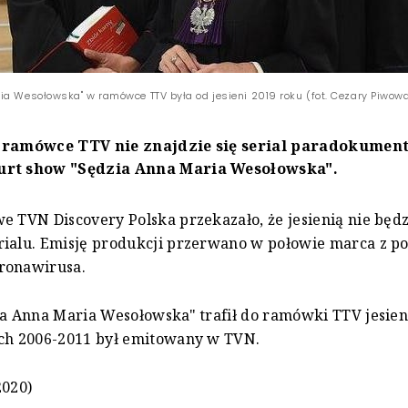
ia Wesołowska" w ramówce TTV była od jesieni 2019 roku (fot. Cezary Piwow
 ramówce TTV nie znajdzie się serial paradokument
urt show "Sędzia Anna Maria Wesołowska".
e TVN Discovery Polska przekazało, że jesienią nie będ
rialu. Emisję produkcji przerwano w połowie marca z 
ronawirusa.
ia Anna Maria Wesołowska" trafił do ramówki TTV jesien
ach 2006-2011 był emitowany w TVN.
2020)