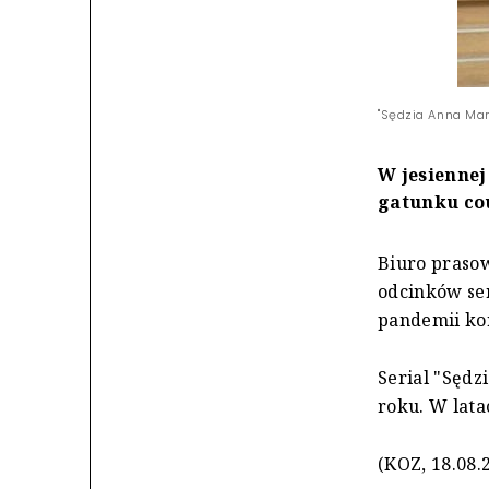
"Sędzia Anna Mar
W jesiennej
gatunku co
Biuro prasow
odcinków se
pandemii ko
Serial "Sędz
roku. W lat
(KOZ, 18.08.