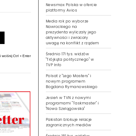
Newsmax Polska w ofercie
platformy Avios
Media rok po wyborze
Nawrockiego na
prezydenta wyliczały jego
aktywności i zwracały
uwagę na konflikt z rządem
Średnio 171 tys. widzów
 wciśnij Ctrl + Enter
"Trójkąta politycznego" w
TVP Info
Polsat z "Lego Masters" i
nowym programem
Bogdana Rymanowskiego
Jesień w TVN z nowymi
programami "Taskmaster" i
"Nowa Szelągowska"
Pakistan blokuje relacje
zagranicznych mediów
Średnio 181 tys. widzów