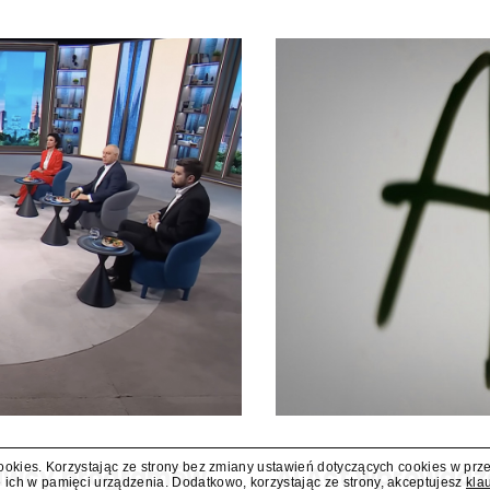
cookies. Korzystając ze strony bez zmiany ustawień dotyczących cookies w prz
dawcy programów
AI Act wprowadz
 ich w pamięci urządzenia. Dodatkowo, korzystając ze strony, akceptujesz
kla