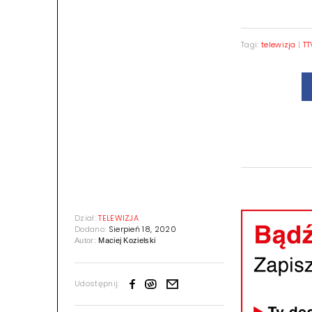
Tagi:
telewizja
|
TT
Dział:
TELEWIZJA
Dodano:
Sierpień 18, 2020
Autor:
Maciej Kozielski
Udostępnij: