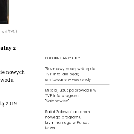
arski/TVN)
alny z
PODOBNE ARTYKUŁY
"Rozmowy nocą" wrócą do
zie nowych
TVP Info, ale będą
powodu
emitowane w weekendy
Mikołaj Lizut poprowadzi w
TVP Info program
"Salonowiec"
ią 2019
Rafał Zalewski autorem
nowego programu
kryminalnego w Polsat
News