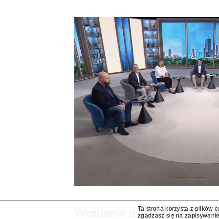
Ta strona korzysta z plików 
Wabienie do studia. Wy
zgadzasz się na zapisywanie