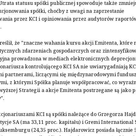
Utrata statusu spółki publicznej spowoduje także zmniej
cjonowania spółki, choćby z uwagi na zaprzestanie
ania przez KCI i opiniowania przez audytorów raportó
.
eślił, że "znaczne wahania kursu akcji Emitenta, które 
tycznych zdarzeniach gospodarczych oraz zintensyfiko
yjna prowadzona w mediach elektronicznych deprecjon
jonariusza kontrolującego KCI SA nie uwiarygadniają KC
mi partnerami, liczącymi się międzynarodowymi fundus
ymi, z którymi Spółka planuje współpracować, co wyraź
wyższej Strategii a akcje Emitenta postrzegane są jako 
".
jonariuszami KCI są spółki należące do Grzegorza Haj
cje SA (ma 33,11 proc. kapitału) i Gremi International S.
uksemburgu (24,35 proc.). Hajdarowicz posiada łącznie 5