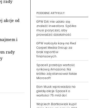
ej rady
PODOBNE ARTYKUŁY
j akcje od
GPW DAI nie udało się
znaleźć inwestora. Spółka
musi pożyczać, aby
prowadzić działalność
ynajmem i
GPW nałożyła karę na Red
Carpet Media Group za
iem rady
brak raportów
finansowych
dy
SpaceX przebija wartość
rynkową Amazona. Na
krótko zdystansował także
Microsoft
Elon Musk wprowadza na
giełdę akcje SpaceX o
wartości 75 mld dol.
Wojciech Bartkowiak kupił