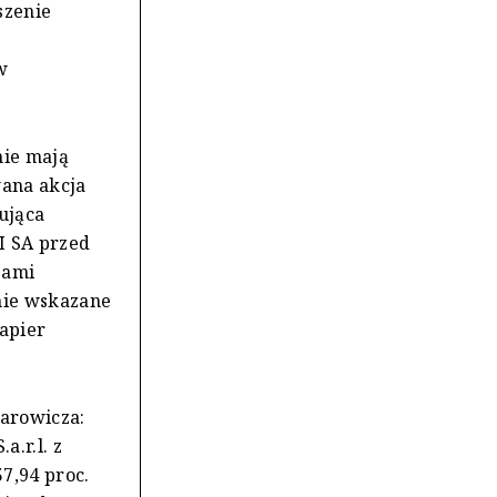
szenie
w
nie mają
wana akcja
ująca
I SA przed
zami
nie wskazane
papier
darowicza:
a.r.l. z
7,94 proc.