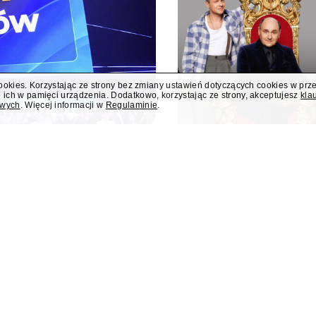
cookies. Korzystając ze strony bez zmiany ustawień dotyczących cookies w prz
 ich w pamięci urządzenia. Dodatkowo, korzystając ze strony, akceptujesz
kla
owych
. Więcej informacji w
Regulaminie
.
i nowym programem
Jesień w TVN z 
o
"Taskmaster" i 
 i teleturniej muzyczny "Hitster.
W jesiennej ramówce TVN prze
ennych nowości Polsatu. Polsat