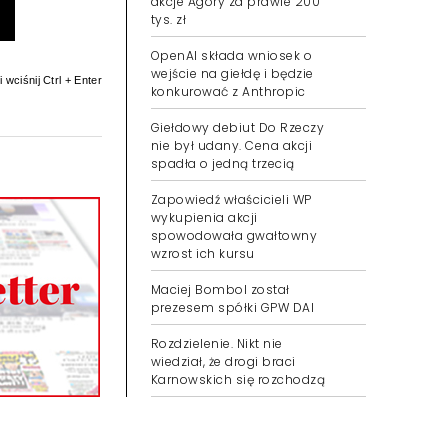
akcje Agory za prawie 200
tys. zł
OpenAI składa wniosek o
wejście na giełdę i będzie
 wciśnij Ctrl + Enter
konkurować z Anthropic
Giełdowy debiut Do Rzeczy
nie był udany. Cena akcji
spadła o jedną trzecią
Zapowiedź właścicieli WP
wykupienia akcji
spowodowała gwałtowny
wzrost ich kursu
Maciej Bombol został
prezesem spółki GPW DAI
Rozdzielenie. Nikt nie
wiedział, że drogi braci
Karnowskich się rozchodzą