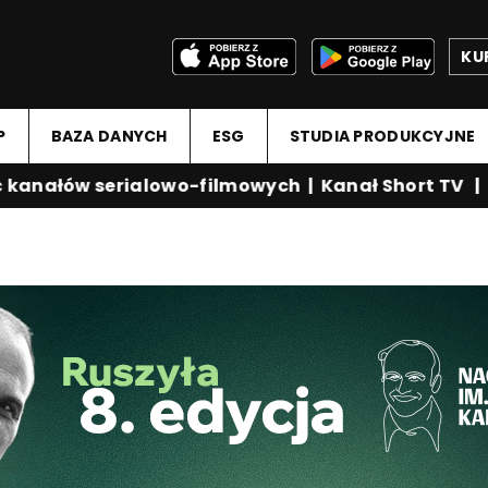
KU
P
BAZA DANYCH
ESG
STUDIA PRODUKCYJNE
nałów serialowo-filmowych
|
Kanał Short TV
|
Me