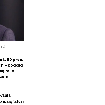
 TV)
k. 60 proc.
ch – podała
ą m.in.
lcem
owania
wniają takiej