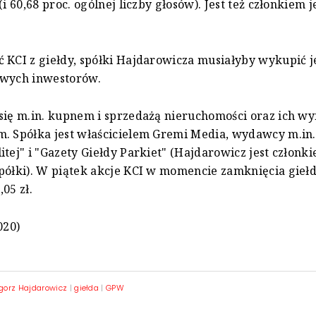
(i 60,68 proc. ogólnej liczby głosów). Jest też członkiem j
 KCI z giełdy, spółki Hajdarowicza musiałyby wykupić je
owych inwestorów.
się m.in. kupnem i sprzedażą nieruchomości oraz ich w
. Spółka jest właścicielem Gremi Media, wydawcy m.in.
itej" i "Gazety Giełdy Parkiet" (Hajdarowicz jest członk
półki). W piątek akcje KCI w momencie zamknięcia gieł
05 zł.
020)
gorz Hajdarowicz
|
giełda
|
GPW