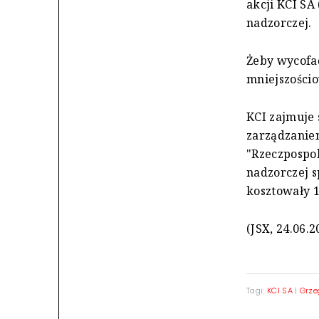
akcji KCI SA 
nadzorczej.
Żeby wycofać
mniejszości
KCI zajmuje 
zarządzaniem
"Rzeczpospol
nadzorczej s
kosztowały 1,
(JSX, 24.06.2
Tagi:
KCI SA
|
Grze