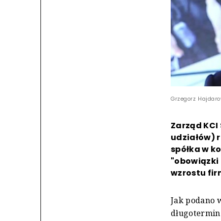
Grzegorz Hajdaro
Zarząd KCI
udziałów) 
spółka w k
"obowiązki
wzrostu fir
Jak podano 
długotermino