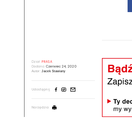
Dział:
PRASA
Dodano:
Czerwiec 24, 2020
Autor:
Jacek Stawiany
Udostępnij:
Narzędzia: