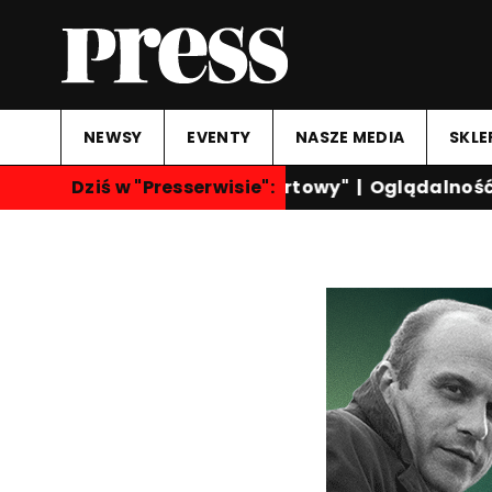
NEWSY
EVENTY
NASZE MEDIA
SKLE
Dziś w "Presserwisie":
"Przegląd Sportowy"
|
Oglądalność ka