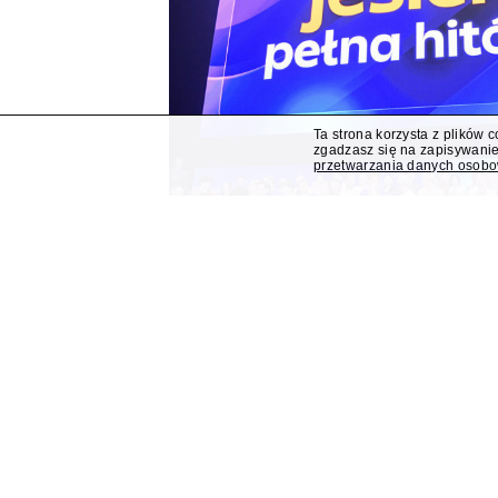
Ta strona korzysta z plików 
zgadzasz się na zapisywanie
przetwarzania danych osob
Polsat z "Lego Masters" 
Bogdana Rymanowskieg
Program publicystyczny Bogdana Rymanowskiego
Muzyczna gra przebojów" znajdą się wśród jesi
przejmuje od TVN program "Lego Masters".