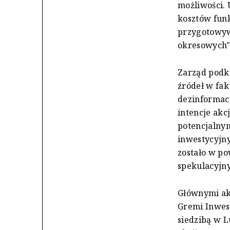
możliwości. 
kosztów funk
przygotowyw
okresowych"
Zarząd podkr
źródeł w fak
dezinformac
intencje akc
potencjalny
inwestycyjn
zostało w po
spekulacyjny
Głównymi akc
Gremi Inwesty
siedzibą w L