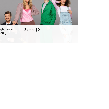
eglądarce
Zamknij
X
uzulę
nowymi programami
"Nowa Szelągowska"
widziano dwie nowości programowe.