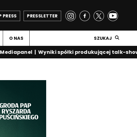
P PRESS
PRESSLETTER
O NAS
SZUKAJ
diapanel
|
Wyniki spółki produkującej talk-show K