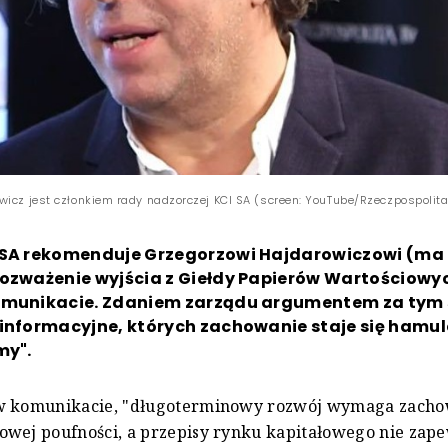
wicz jest członkiem rady nadzorczej KCI SA (screen: YouTube/Rzeczpospolita
 SA rekomenduje Grzegorzowi Hajdarowiczowi (ma o
rozważenie wyjścia z Giełdy Papierów Wartościowy
omunikacie. Zdaniem zarządu argumentem za tym s
 informacyjne, których zachowanie staje się hamu
my".
w komunikacie, "długoterminowy rozwój wymaga zach
wej poufności, a przepisy rynku kapitałowego nie zape