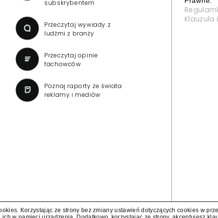
Prawne:
subskrybentem
Regulam
Klauzula
Przeczytaj wywiady z
ludźmi z branży
Przeczytaj opinie
fachowców
Poznaj raporty ze świata
reklamy i mediów
cookies. Korzystając ze strony bez zmiany ustawień dotyczących cookies w prz
 ich w pamięci urządzenia. Dodatkowo, korzystając ze strony, akceptujesz
kla