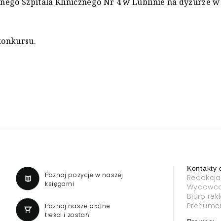
nego Szpitala Klinicznego Nr 4 w Lublinie na dyżurze w
konkursu.
Kontakty 
a
Poznaj pozycje w naszej
Redakcja
księgarni
Wydawc
Biuro re
Prenume
Poznaj nasze płatne
treści i zostań