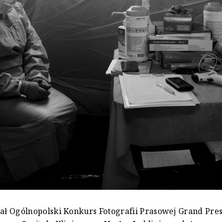
ł Ogólnopolski Konkurs Fotografii Prasowej Grand Pres