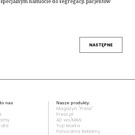
 specjalnym namiocie do segregacji pacjentów
NASTĘPNE
do nas
Nasze produkty:
Magazyn "Press"
a
Press.pl
klamy
AD wo/MAN
rata
Top Marka
Panorama Reklamy