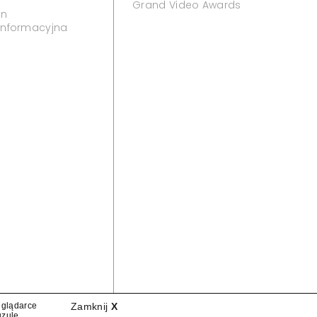
Grand Video Awards
in
 informacyjna
eglądarce
Zamknij
X
uzulę