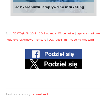
Jak koronawirus wpływa na marketing
Tagi:
AD WO/MAN 2019
|
2012 Agency
|
Wavemaker
|
agencje mediowe
|
agencje reklamowe
|
Konkurs
|
OLX
|
Oto Film
|
Press na weekend
Powiązane tematy:
na weekend