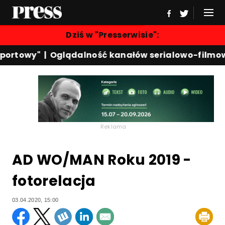
Dziś w "Presserwisie":
ortowy"
|
Oglądalność kanałów serialowo-filmowy
Reklama
AD WO/MAN Roku 2019 -
fotorelacja
03.04.2020, 15:00