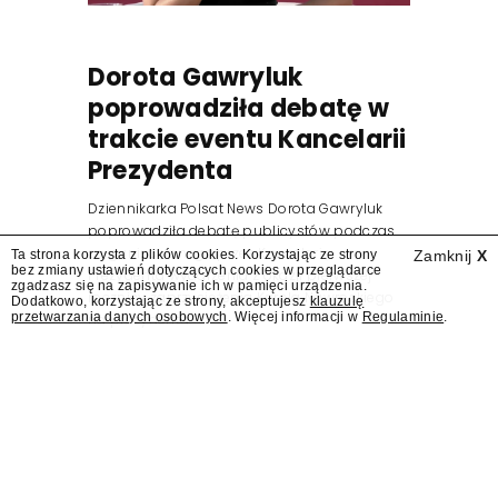
Dorota Gawryluk
poprowadziła debatę w
trakcie eventu Kancelarii
Prezydenta
Dziennikarka Polsat News Dorota Gawryluk
poprowadziła debatę publicystów podczas
zorganizowanego przez Kancelarię
Ta strona korzysta z plików cookies. Korzystając ze strony
Zamknij
X
bez zmiany ustawień dotyczących cookies w przeglądarce
Prezydenta wydarzenia z okazji pierwszej
zgadzasz się na zapisywanie ich w pamięci urządzenia.
rocznicy zaprzysiężenia Karola Nawrockiego
Dodatkowo, korzystając ze strony, akceptujesz
klauzulę
przetwarzania danych osobowych
. Więcej informacji w
Regulaminie
.
na prezydenta.