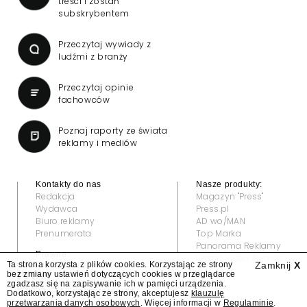
treści i zostań
subskrybentem
Przeczytaj wywiady z
ludźmi z branży
Przeczytaj opinie
fachowców
Poznaj raporty ze świata
reklamy i mediów
Kontakty do nas
Nasze produkty:
Redakcja
Magazyn "Press"
Wydawca
Press.pl
Biuro reklamy
AD wo/MAN
Prenumerata
Top Marka
Panorama Reklamy
Prawne:
Grand Video Awards
Ta strona korzysta z plików cookies. Korzystając ze strony
Zamknij
X
Regulamin
bez zmiany ustawień dotyczących cookies w przeglądarce
Klauzula informacyjna
zgadzasz się na zapisywanie ich w pamięci urządzenia.
© 2022 — All rights reserved
Dodatkowo, korzystając ze strony, akceptujesz
klauzulę
przetwarzania danych osobowych
. Więcej informacji w
Regulaminie
.