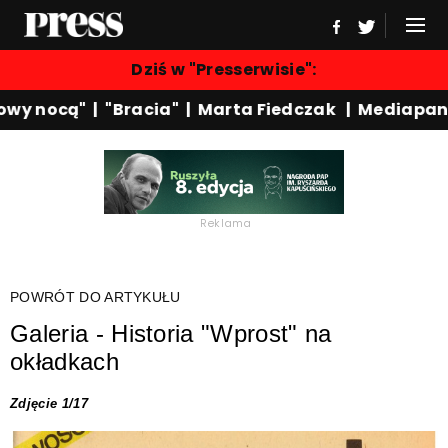
Dziś w "Presserwisie":
wy nocą"
|
"Bracia"
|
Marta Fiedczak
|
Mediapane
Reklama
POWRÓT DO ARTYKUŁU
Galeria - Historia "Wprost" na
okładkach
Zdjęcie 1/17