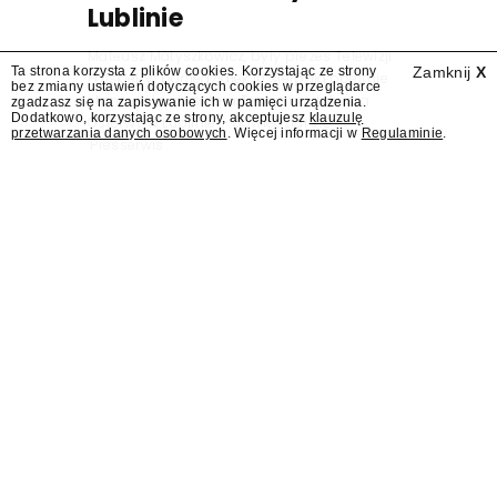
Lublinie
Mateusz Matyszkowicz, były prezes Telewizji
Ta strona korzysta z plików cookies. Korzystając ze strony
Zamknij
X
Polskiej, w poniedziałek 10 sierpnia obejmie
bez zmiany ustawień dotyczących cookies w przeglądarce
stanowisko dyrektora Teatru im. Juliusza
zgadzasz się na zapisywanie ich w pamięci urządzenia.
Dodatkowo, korzystając ze strony, akceptujesz
klauzulę
Osterwy w Lublinie – dowiedział się
przetwarzania danych osobowych
. Więcej informacji w
Regulaminie
.
"Presserwis".