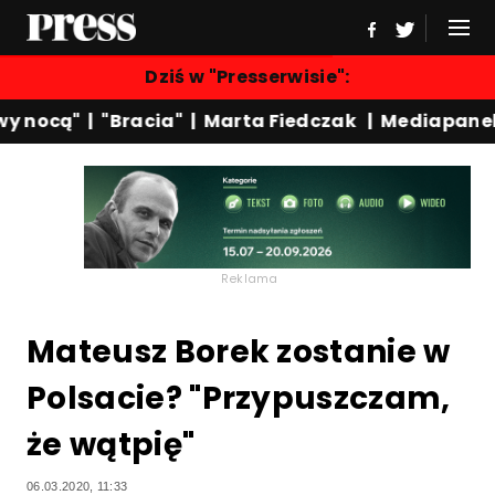
Dziś w "Presserwisie":
 nocą"
|
"Bracia"
|
Marta Fiedczak
|
Mediapanel
|
Reklama
Mateusz Borek zostanie w
Polsacie? "Przypuszczam,
że wątpię"
06.03.2020, 11:33