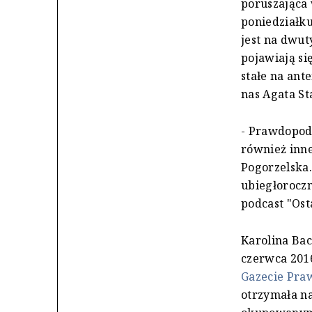
poruszająca 
poniedziałku
jest na dwut
pojawiają si
stałe na ante
nas Agata St
- Prawdopodo
również inne
Pogorzelska.
ubiegłorocz
podcast "Ost
Karolina Bac
czerwca 201
Gazecie Pra
otrzymała n