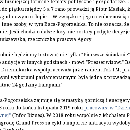
w luźniejszej formule tematy polityczne i gospodarcze. 
 do piątku między 5 a 7 rano prowadzi ją Piotr Maślak, 
ygodniowym urlopie. - W związku z jego nieobecnością 
ę inne osoby, w tym Baca-Pogorzelska. To nie oznacza, że
nie. Jeśli chodzi o dalsze losy, nie zostały podjęte decyzj
aniszewska, rzeczniczka prasowa Agory.
bnie będziemy testować nie tylko "Pierwsze śniadanie"
 audycje w innych godzinach - mówi "Presserwisowi" B
 Dziennikarka współpracowała już z radiem Tok FM, pr
nymi wyborami parlamentarnymi była jedną z prowadz
atnie 24 godziny kampanii".
a-Pogorzelska zajmuje się tematyką górniczą i energet
6 roku do końca listopada 2019 roku
pracowała w "Dzie
wnej"
(Infor Biznes). W 2018 roku wspólnie z Michałem 
agrodę Grand Press za cykl o imporcie antracytu wydo