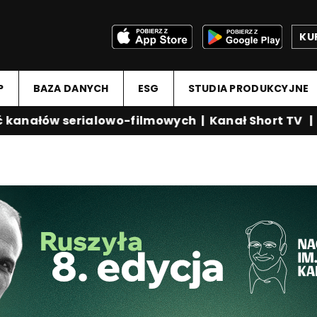
KU
P
BAZA DANYCH
ESG
STUDIA PRODUKCYJNE
nałów serialowo-filmowych
|
Kanał Short TV
|
Me