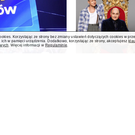
cookies. Korzystając ze strony bez zmiany ustawień dotyczących cookies w prz
 ich w pamięci urządzenia. Dodatkowo, korzystając ze strony, akceptujesz
kla
owych
. Więcej informacji w
Regulaminie
.
i nowym programem
Jesień w TVN z 
o
"Taskmaster" i 
 i teleturniej muzyczny "Hitster.
W jesiennej ramówce TVN prze
ennych nowości Polsatu. Polsat