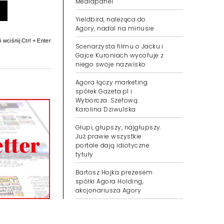
Mediapanel
Yieldbird, należąca do
Agory, nadal na minusie
 wciśnij Ctrl + Enter
Scenarzysta filmu o Jacku i
Gajce Kuroniach wycofuje z
niego swoje nazwisko
Agora łączy marketing
spółek Gazeta.pl i
Wyborcza. Szefową
Karolina Dziwulska
Głupi, głupszy, najgłupszy.
Już prawie wszystkie
portale dają idiotyczne
tytuły
Bartosz Hojka prezesem
spółki Agora Holding,
akcjonariusza Agory