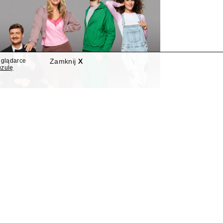
eglądarce
Zamknij
X
uzulę
nowymi programami
"Nowa Szelągowska"
widziano dwie nowości programowe.