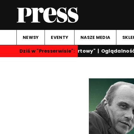
NEWSY
EVENTY
NASZE MEDIA
SKLE
Dziś w "Presserwisie":
"Przegląd Sportowy"
|
Oglądalność ka