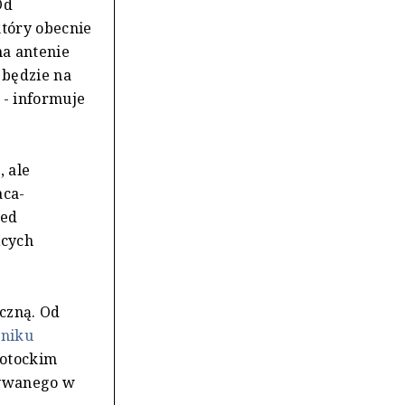
Od
który obecnie
na antenie
 będzie na
e - informuje
, ale
aca-
zed
ących
yczną. Od
nniku
Potockim
bywanego w