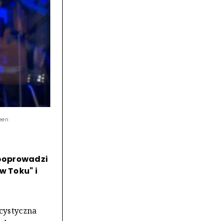
een:
 poprowadzi
w Toku" i
cystyczna