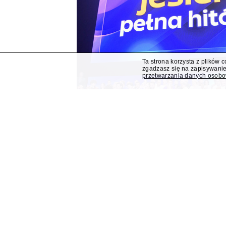
Ta strona korzysta z plików 
zgadzasz się na zapisywanie
przetwarzania danych osob
Polsat z "Lego Masters" 
Bogdana Rymanowskieg
Program publicystyczny Bogdana Rymanowskiego
Muzyczna gra przebojów" znajdą się wśród jesi
przejmuje od TVN program "Lego Masters".