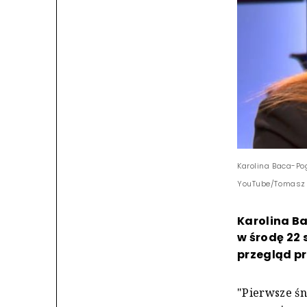
Karolina Baca-Po
YouTube/Tomasz 
Karolina B
w środę 22 
przegląd p
"Pierwsze śn