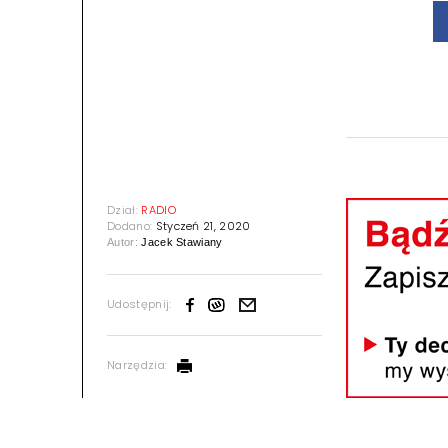
Dział:
RADIO
Dodano:
Styczeń 21, 2020
Autor:
Jacek Stawiany
Udostępnij:
Narzędzia: