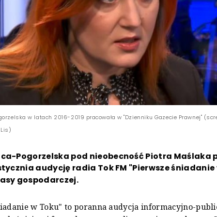
gorzelska w latach 2016-2019 pracowała w "Dzienniku Gazecie Prawnej" (scr
Lis)
aca-Pogorzelska pod nieobecność Piotra Maślaka
stycznia audycję radia Tok FM "Pierwsze śniadanie 
rasy gospodarczej.
iadanie w Toku" to poranna audycja informacyjno-publi