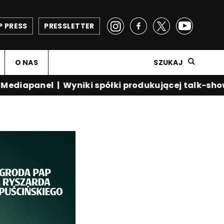
P PRESS
PRESSLETTER
O NAS
SZUKAJ
diapanel
|
Wyniki spółki produkującej talk-show K