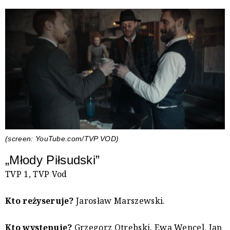
(screen: YouTube.com/TVP VOD)
„Młody Piłsudski”
TVP 1, TVP Vod
Kto reżyseruje?
Jarosław Marszewski.
Kto występuje?
Grzegorz Otrębski, Ewa Wencel, Jan