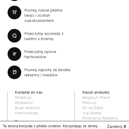
Poznaj nasze płatne
treści i zostań
subskrybentem
Przeczytaj wywiady z
ludźmi z branży
Przeczytaj opinie
fachowców
Poznaj raporty ze świata
reklamy i mediów
Kontakty do nas
Nasze produkty:
Redakcja
Magazyn "Press"
Wydawca
Press.pl
Biuro reklamy
AD wo/MAN
Prenumerata
Top Marka
Panorama Reklamy
Prawne:
Grand Video Awards
Ta strona korzysta z plików cookies. Korzystając ze strony
Zamknij
X
Regulamin