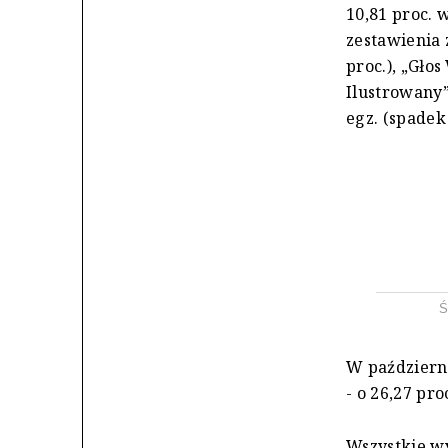
10,81 proc. 
zestawienia 
proc.), „Głos
Ilustrowany” 
egz. (spadek 
Ś
W październ
- o 26,27 pro
Wszystkie wy