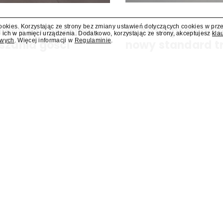
cookies. Korzystając ze strony bez zmiany ustawień dotyczących cookies w prz
dawcy programów
AI Act wprowadz
 ich w pamięci urządzenia. Dodatkowo, korzystając ze strony, akceptujesz
kla
owych
. Więcej informacji w
Regulaminie
.
szania gości
nowy standard t
y się za miesiąc albo dwa. Wydawcy
Od 2 sierpnia obowiązuje ozna
ści.
sztucznej inteligencji. Nowe p
Eksperci wskazują, że branża
ozmowy nocą" wrócą do TVP
Marta Fiedczak dołączył