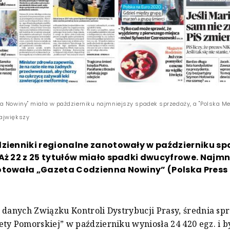
a Nowiny" miała w październiku najmniejszy spadek sprzedaży, a "Polska Me
ajwiększy
zienniki regionalne zanotowały w październiku sp
Aż 22 z 25 tytułów miało spadki dwucyfrowe. Najmn
otowała „Gazeta Codzienna Nowiny” (Polska Press 
 danych Związku Kontroli Dystrybucji Prasy, średnia sp
ty Pomorskiej” w październiku wyniosła 24 420 egz. i by