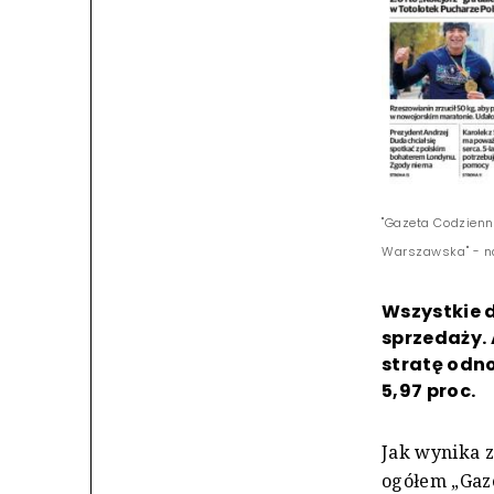
"Gazeta Codzienn
Warszawska" - n
Wszystkie d
sprzedaży. 
stratę odn
5,97 proc.
Jak wynika z
ogółem „Gaze