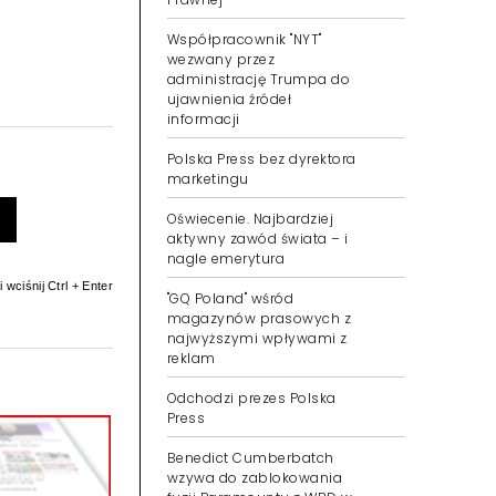
Współpracownik "NYT"
wezwany przez
administrację Trumpa do
ujawnienia źródeł
informacji
Polska Press bez dyrektora
marketingu
Oświecenie. Najbardziej
aktywny zawód świata – i
nagle emerytura
 wciśnij Ctrl + Enter
"GQ Poland" wśród
magazynów prasowych z
najwyższymi wpływami z
reklam
Odchodzi prezes Polska
Press
Benedict Cumberbatch
wzywa do zablokowania