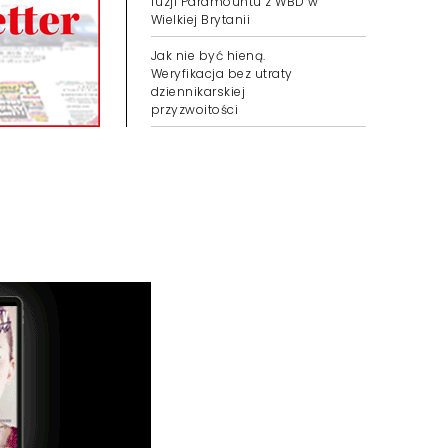
fuzji Paramountu z WBD w
Wielkiej Brytanii
Jak nie być hieną.
Weryfikacja bez utraty
dziennikarskiej
przyzwoitości