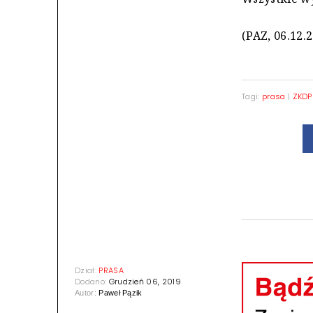
(PAZ, 06.12.
Tagi:
prasa
|
ZKDP
Dział:
PRASA
Dodano:
Grudzień 06, 2019
Autor:
Paweł Pązik