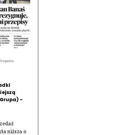
tropolia
adki
iejszą
Grupa) -
rzedaż
ła niższa o