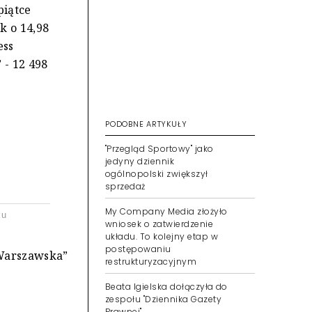
piątce
k o 14,98
ess
 - 12 498
PODOBNE ARTYKUŁY
"Przegląd Sportowy" jako
jedyny dziennik
ogólnopolski zwiększył
sprzedaż
My Company Media złożyło
ku
wniosek o zatwierdzenie
układu. To kolejny etap w
postępowaniu
 Warszawska”
restrukturyzacyjnym
Beata Igielska dołączyła do
zespołu "Dziennika Gazety
Prawnej"