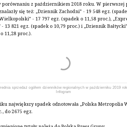
w porównaniu z październikiem 2018 roku. W pierwszej 
znalazły się też: „Dziennik Zachodni” - 19 548 egz. (spade
 Wielkopolski” - 17 797 egz. (spadek o 11,58 proc.), „Expr
- 13 821 egz. (spadek o 10,79 proc.) i „Dziennik Bałtycki”
o 11,28 proc.).
rednia sprzedaż ogółem dzienników regionalnych w październiku 2019 ro
Infogram
iku największy spadek odnotowała „Polska Metropolia
c., do 2675 egz.
mienione tytuły należą do Polska Press Grupy.