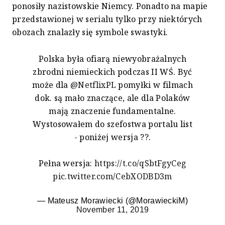
ponosiły nazistowskie Niemcy. Ponadto na mapie
przedstawionej w serialu tylko przy niektórych
obozach znalazły się symbole swastyki.
Polska była ofiarą niewyobrażalnych
zbrodni niemieckich podczas II WŚ. Być
może dla
@NetflixPL
pomyłki w filmach
dok. są mało znaczące, ale dla Polaków
mają znaczenie fundamentalne.
Wystosowałem do szefostwa portalu list
- poniżej wersja ??.
Pełna wersja:
https://t.co/qSbtFgyCeg
pic.twitter.com/CebXODBD3m
— Mateusz Morawiecki (@MorawieckiM)
November 11, 2019