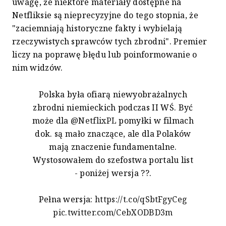
uwagę, że niektóre materiały dostępne na
Netfliksie są nieprecyzyjne do tego stopnia, że
"zaciemniają historyczne fakty i wybielają
rzeczywistych sprawców tych zbrodni". Premier
liczy na poprawę błędu lub poinformowanie o
nim widzów.
Polska była ofiarą niewyobrażalnych
zbrodni niemieckich podczas II WŚ. Być
może dla
@NetflixPL
pomyłki w filmach
dok. są mało znaczące, ale dla Polaków
mają znaczenie fundamentalne.
Wystosowałem do szefostwa portalu list
- poniżej wersja ??.
Pełna wersja:
https://t.co/qSbtFgyCeg
pic.twitter.com/CebXODBD3m