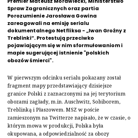
Premier Mateusz Morawiecki, Ministerstwo
Spraw Zagranicznych oraz partia
Porozumienie Jarosława Gowina
zareagowali na emisję serialu
dokumentalnego Netfliksa - „Iwan Groźny z
Treblinki”. Protestują przeciwko
pojawiającym się w nim sformułowaniom i
mapie sugerującej istnienie "polskich
obozów śmierci".
W pierwszym odcinku serialu pokazany został
fragment mapy przedstawiający dzisiejsze
granice Polski z zaznaczonymi na jej terytorium
obozami zagłady, m.in. Auschwitz, Sobiborem,
Treblinką i Płaszowem. MSZ w poście
zamieszonym na Twitterze napisało, że w czasie, o
którym mowa w produkcji, Polska była
okupowana, a odpowiedzialność za obozy