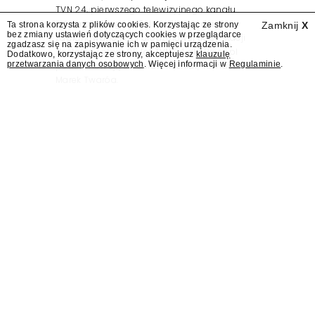
TVN 24, pierwszego telewizyjnego kanału
informacyjnego w Polsce. Na ten dzień
Ta strona korzysta z plików cookies. Korzystając ze strony
Zamknij
X
bez zmiany ustawień dotyczących cookies w przeglądarce
zaplanowano finał urodzinowej trasy stacji
zgadzasz się na zapisywanie ich w pamięci urządzenia.
"Jesteśmy stąd". 25 lat TVN 24 dla Press.pl
Dodatkowo, korzystając ze strony, akceptujesz
klauzulę
przetwarzania danych osobowych
. Więcej informacji w
Regulaminie
.
podsumowują Jarosław Kuźniar, Tomasz Lis i
Marek Twaróg.