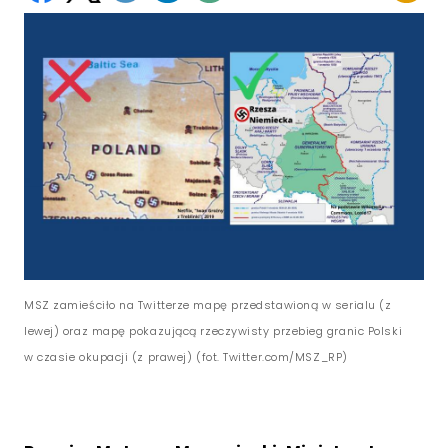
MSZ zamieściło na Twitterze mapę przedstawioną w serialu (z
lewej) oraz mapę pokazującą rzeczywisty przebieg granic Polski
w czasie okupacji (z prawej) (fot. Twitter.com/MSZ_RP)