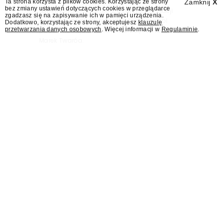
informacyjnego w Polsce. Na ten dzień
Ta strona korzysta z plików cookies. Korzystając ze strony
Zamknij
X
bez zmiany ustawień dotyczących cookies w przeglądarce
zaplanowano finał urodzinowej trasy stacji
zgadzasz się na zapisywanie ich w pamięci urządzenia.
"Jesteśmy stąd". 25 lat TVN 24 dla Press.pl
Dodatkowo, korzystając ze strony, akceptujesz
klauzulę
przetwarzania danych osobowych
. Więcej informacji w
Regulaminie
.
podsumowują Jarosław Kuźniar, Tomasz Lis i
Marek Twaróg.
Wabienie do studia.