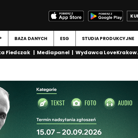
KU
P
BAZA DANYCH
ESG
STUDIA PRODUKCYJNE
 Fiedczak
|
Mediapanel
|
Wydawca LoveKrakow.p