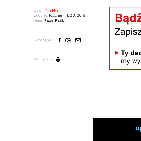
Dział:
INTERNET
Dodano:
Październik 28, 2019
Autor:
Paweł Pązik
Udostępnij:
Narzędzia: