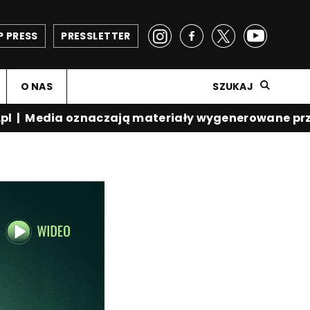
P PRESS
PRESSLETTER
O NAS
SZUKAJ
l
|
Media oznaczają materiały wygenerowane przez