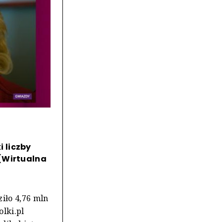
 liczby
 (Wirtualna
iło 4,76 mln
olki.pl