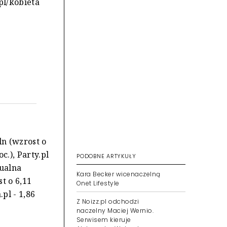
.pl/kobieta
ln (wzrost o
c.), Party.pl
PODOBNE ARTYKUŁY
tualna
Kara Becker wicenaczelną
st o 6,11
Onet Lifestyle
.pl - 1,86
Z Noizz.pl odchodzi
naczelny Maciej Wernio.
Serwisem kieruje