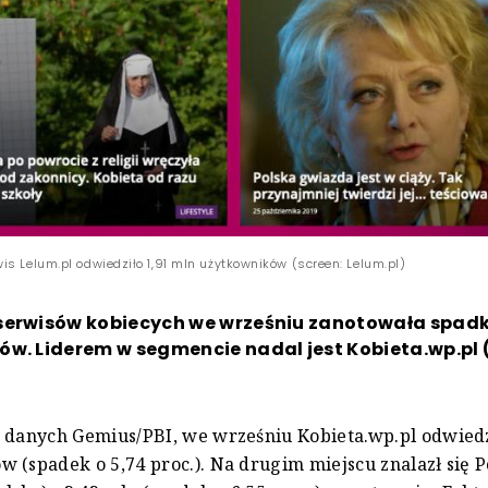
is Lelum.pl odwiedziło 1,91 mln użytkowników (screen: Lelum.pl)
serwisów kobiecych we wrześniu zanotowała spadki
ów. Liderem w segmencie nadal jest Kobieta.wp.pl
 danych Gemius/PBI, we wrześniu Kobieta.wp.pl odwiedz
 (spadek o 5,74 proc.). Na drugim miejscu znalazł się P