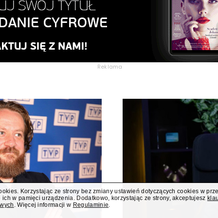
Reklama
cookies. Korzystając ze strony bez zmiany ustawień dotyczących cookies w prz
 ich w pamięci urządzenia. Dodatkowo, korzystając ze strony, akceptujesz
kla
owych
. Więcej informacji w
Regulaminie
.