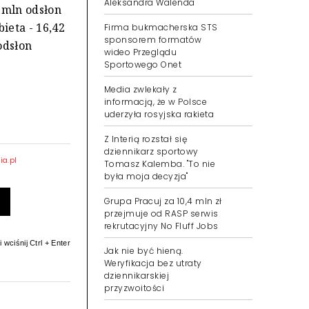
Aleksandra Walenda
 mln odsłon
bieta - 16,42
Firma bukmacherska STS
sponsorem formatów
odsłon
wideo Przeglądu
Sportowego Onet
Media zwlekały z
informacją, że w Polsce
uderzyła rosyjska rakieta
Z Interią rozstał się
dziennikarz sportowy
ia.pl
Tomasz Kalemba. "To nie
była moja decyzja"
Grupa Pracuj za 10,4 mln zł
przejmuje od RASP serwis
rekrutacyjny No Fluff Jobs
 wciśnij Ctrl + Enter
Jak nie być hieną.
Weryfikacja bez utraty
dziennikarskiej
przyzwoitości