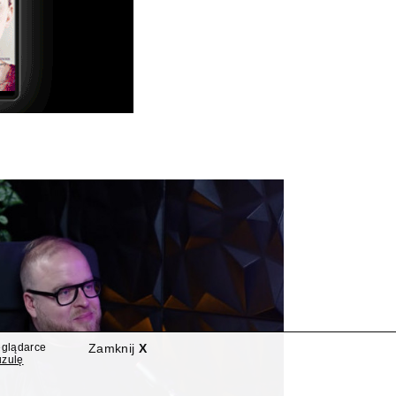
eglądarce
Zamknij
X
uzulę