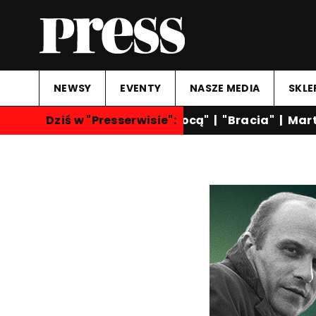
NEWSY
EVENTY
NASZE MEDIA
SKLE
Dziś w "Presserwisie":
"Rozmowy nocą"
|
"Bracia"
|
Marta