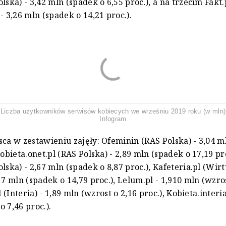
lska) - 3,42 mln (spadek o 6,55 proc.), a na trzecim Fakt
- 3,26 mln (spadek o 14,21 proc.).
Liczba użytkowników serwisów kobiecych we wrześniu 2019 roku (w mln)
Infogram
sca w zestawieniu zajęły: Ofeminin (RAS Polska) - 3,04 m
Kobieta.onet.pl (RAS Polska) - 2,89 mln (spadek o 17,19 pro
lska) - 2,67 mln (spadek o 8,87 proc.), Kafeteria.pl (Wir
17 mln (spadek o 14,79 proc.), Lelum.pl - 1,910 mln (wzro
l (Interia) - 1,89 mln (wzrost o 2,16 proc.), Kobieta.interia
 7,46 proc.).