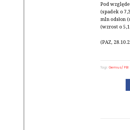
Pod względem
(spadek o 7,3
mln odsłon (
(wzrost o 5,1
(PAZ, 28.10.
Tagi:
Gemius/ PBI