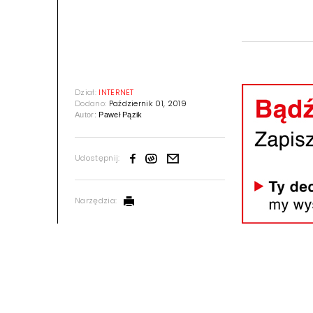
Dział:
INTERNET
Dodano:
Październik 01, 2019
Autor:
Paweł Pązik
Udostępnij:
Narzędzia: