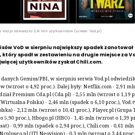
 Vod.pl odwiedziło 3,41 mln użytkowników (screen: Vod.pl)
isów VoD w sierpniu największy spadek zanotował
, który spadł w zestawieniu na drugie miejsce za V
jwięcej użytkowników zyskał Chili.com.
 danych Gemius/PBI, w sierpniu serwis Vod.pl odwiedził
 (wzrost o 4,92 proc.). Dalej były: Netflix.com - 2,91 ml
 dział Premium Cda.pl (Cda.pl) - 2,55 mln (wzrost o 1,19 p
Wirtualna Polska) - 2,46 mln (spadek o 6,10 proc.), Vod.t
lska) - 2,12 mln (wzrost o 10,41 proc.), Player.pl (Grupa 
 5,90 proc.), Hbogo.pl (HBO) - 1,45 mln (wzrost o 1,39 pro
at) - 0,99 mln (spadek o 2,94 proc.), Chili.com - 0,61 mln
 Ncplusgo.pl (ITI Neovision) - 0,3 mln (wzrost o 3,44 proc.