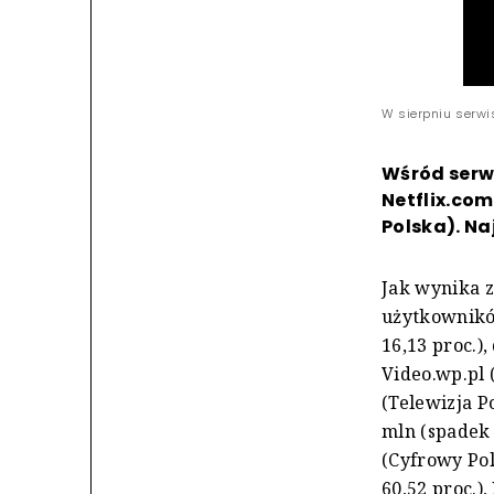
W sierpniu serwis
Wśród serw
Netflix.com
Polska). Na
Jak wynika z
użytkowników
16,13 proc.),
Video.wp.pl (
(Telewizja Po
mln (spadek o
(Cyfrowy Pols
60,52 proc.),