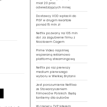
miał 20 proc.
odwiedzających mniej
Dostawcy VOD wpłacili do
PISF w drugim kwartale
ponad 15 mln zł
Netflix pozwany na 105 mln
dol. za zagubienie filmu z
Nicolasem Cagem
Prime Video najsilniej
wspieraną reklamowo
platformą streamingową
Netflix po raz pierwszy
medium pierwszego
wyboru w Wielkiej Brytanii
Jest porozumienie Netflixa
ze Stowarzyszeniem
Filmowców Polskich. Będą
tantiemy dla autorów
W czerwcu TVP liderem