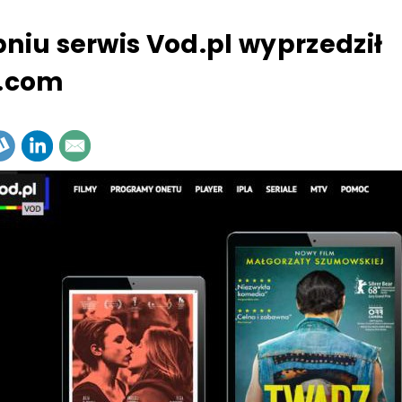
pniu serwis Vod.pl wyprzedził
x.com