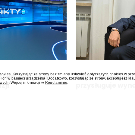
cookies. Korzystając ze strony bez zmiany ustawień dotyczących cookies w prz
Start TVN 24 był
KRRiT: Maciejowi
 ich w pamięci urządzenia. Dodatkowo, korzystając ze strony, akceptujesz
kla
owych
. Więcej informacji w
Regulaminie
.
zji"
przysługuje wyn
N 24, pierwszego telewizyjnego
Maciejowi Świrskiemu, który p
 zaplanowano finał urodzinowej
członka Krajowej Rady Radiofoni
a Press.pl podsumowują Jarosław
potwierdza "Presserwisowi" biur