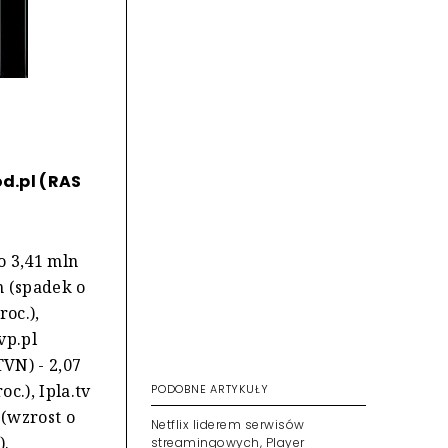
od.pl (RAS
o 3,41 mln
n (spadek o
roc.),
vp.pl
TVN) - 2,07
c.), Ipla.tv
PODOBNE ARTYKUŁY
 (wzrost o
Netflix liderem serwisów
).
streamingowych, Player