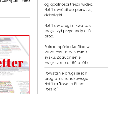
 wciśnij Ctrl + Enter
oglądalności treści wideo.
Netflix wrócił do pierwszej
dziesiątki
Netflix w drugim kwartale
zwiększył przychody o 13
proc.
Polska spółka Netflixa w
2025 roku z 22,5 mln zł
zysku. Zatrudnienie
zwiększono o 160 osób
Powstanie drugi sezon
programu randkowego
Netflixa "Love is Blind:
Polska"