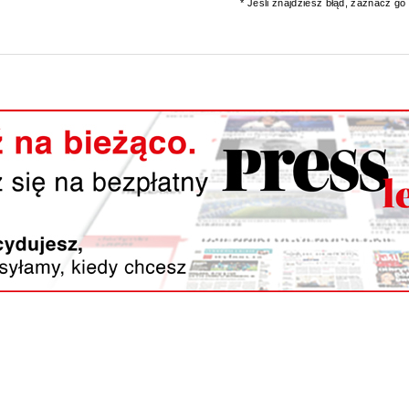
* Jeśli znajdziesz błąd, zaznacz go i