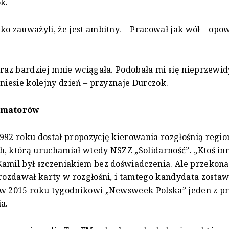
k.
ko zauważyli, że jest ambitny. – Pracował jak wół – opo
oraz bardziej mnie wciągała. Podobała mi się nieprzewi
yniesie kolejny dzień – przyznaje Durczok.
amatorów
992 roku dostał propozycję kierowania rozgłośnią regio
, którą uruchamiał wtedy NSZZ „Solidarność”. „Ktoś in
amil był szczeniakiem bez doświadczenia. Ale przekonał
 rozdawał karty w rozgłośni, i tamtego kandydata zostawi
 w 2015 roku tygodnikowi „Newsweek Polska” jeden z 
a.