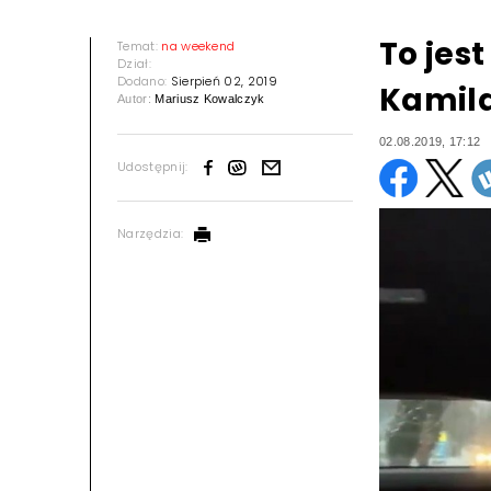
To jes
Temat:
na weekend
Dział:
Dodano:
Sierpień 02, 2019
Kamil
Autor:
Mariusz Kowalczyk
02.08.2019, 17:12
Udostępnij:
Narzędzia: