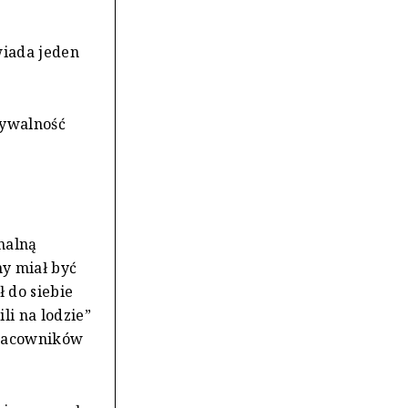
wiada jeden
dywalność
nalną
ny miał być
 do siebie
li na lodzie”
pracowników