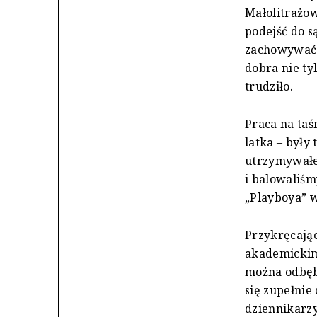
Małolitrażow
podejść do s
zachowywać s
dobra nie ty
trudziło.
Praca na taś
latka – były
utrzymywałe
i balowaliśm
„Playboya” w
Przykręcając
akademickim 
można odbęb
się zupełnie
dziennikarzy