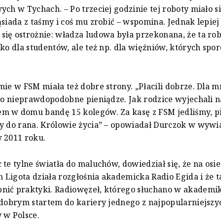
ych w Tychach. – Po trzeciej godzinie tej roboty miało s
ąsiada z taśmy i coś mu zrobić – wspomina. Jednak lepiej
ię ostrożnie: władza ludowa była przekonana, że ta rob
lko dla studentów, ale też np. dla więźniów, których spor
mie w FSM miała też dobre strony. „Płacili dobrze. Dla mn
 to nieprawdopodobne pieniądze. Jak rodzice wyjechali n
m w domu bandę 15 kolegów. Za kasę z FSM jedliśmy, p
y do rana. Królowie życia” – opowiadał Durczok w wywi
 2011 roku.
 te tylne światła do maluchów, dowiedział się, że na osi
Ligota działa rozgłośnia akademicka Radio Egida i że t
nić praktyki. Radiowęzeł, którego słuchano w akademik
 dobrym startem do kariery jednego z najpopularniejszy
 w Polsce.