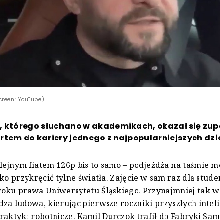
creen: YouTube)
, którego słuchano w akademikach, okazał się zup
tem do kariery jednego z najpopularniejszych dzi
ejnym fiatem 126p bis to samo – podjeżdża na taśmie 
bko przykręcić tylne światła. Zajęcie w sam raz dla stude
roku prawa Uniwersytetu Śląskiego. Przynajmniej tak w
za ludowa, kierując pierwsze roczniki przyszłych intel
raktyki robotnicze. Kamil Durczok trafił do Fabryki S