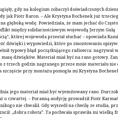
ugięły, gdy na kolegium zobaczył doświadczonych dzien
zdy jak Piotr Baron. – Ale Krystyna Bochenek już trzecie
 na głęboką wodę. Powiedziała, że mam jechać do Częst
onflikt między solidarnościowym wojewodą Jerzym Gułą
ścią”, której wojewoda przestał słuchać – opowiada Kami
eźć dźwięki i wypowiedzi, które po zmontowaniu opisyw
pełnił typowy błąd początkującego radiowca: nagrywał w
masę dźwięków. Materiał miał być na rano gotowy. Zano
bo z trzech godzin nagranego przeze mnie materiału nie 
Na szczęście przy montażu pomogła mi Krystyna Bochene
dnia jego materiał miał być wyemitowany rano. Durczok
już o czwartej. – Poranną audycję prowadził Piotr Karmań
 nikogo nie chwalił. Gdy wyszedł na chwilę ze studia, p
zucił: „dobra robota”. Ta pochwała sprawiła mi wielką fr