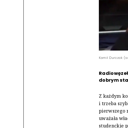
Kamil Durczok (s
Radiowęzeł
dobrym star
Z każdym kol
i trzeba szy
pierwszego 
uważała wład
studenckie p