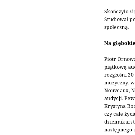
Skończyło s
Studiował po
społeczną.
Na głębokie
Piotr Ornows
piątkową aud
rozgłośni 20
muzyczny, w 
Nouveaux, N
audycji. Pew
Krystyna Boc
czy całe życ
dziennikarst
następnego 