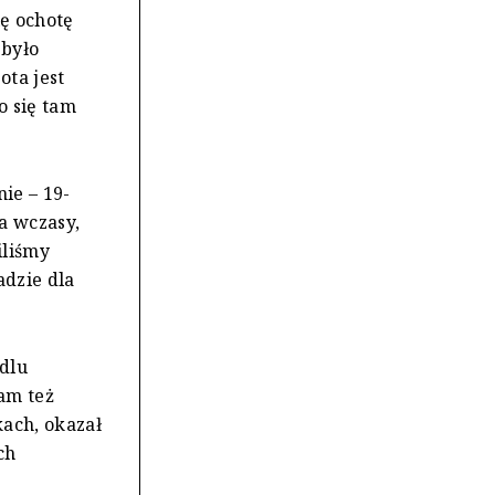
ię ochotę
 było
ota jest
o się tam
ie – 19-
a wczasy,
iliśmy
adzie dla
edlu
am też
ach, okazał
ch