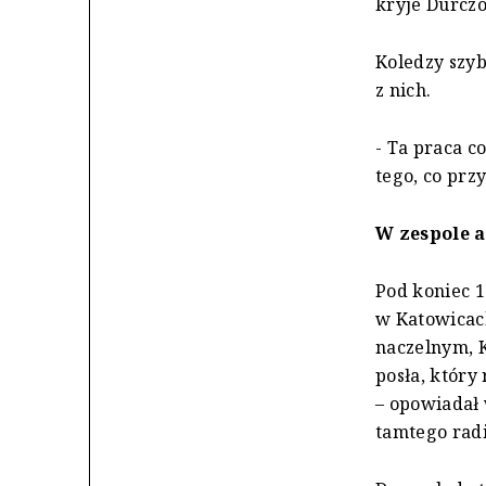
kryje Durczo
Koledzy szyb
z nich.
- Ta praca c
tego, co prz
W zespole 
Pod koniec 1
w Katowicach
naczelnym, K
posła, który
– opowiadał
tamtego radi