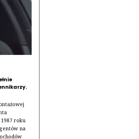
ełnie
ennikarzy.
montażowej
nta
 1987 roku
igentów na
amochodów