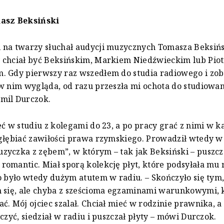
asz Beksiński
 na twarzy słuchał audycji muzycznych Tomasza Beksińs
 chciał być Beksińskim, Markiem Niedźwieckim lub Pio
. Gdy pierwszy raz wszedłem do studia radiowego i zob
w nim wygląda, od razu przeszła mi ochota do studiowan
mil Durczok.
eć w studiu z kolegami do 23, a po pracy grać z nimi w k
głębiać zawiłości prawa rzymskiego. Prowadził wtedy w
yczka z zębem”, w którym – tak jak Beksiński – puszcz
omantic. Miał sporą kolekcję płyt, które podsyłała mu 
o było wtedy dużym atutem w radiu. – Skończyło się tym,
m się, ale chyba z sześcioma egzaminami warunkowymi, 
ć. Mój ojciec szalał. Chciał mieć w rodzinie prawnika, 
uczyć, siedział w radiu i puszczał płyty – mówi Durczok.