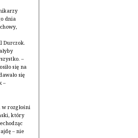
nikarzy
go dnia
ochowy,
l Durczok.
ałyby
szystko. –
siło się na
dawało się
k –
 w rozgłośni
ski, który
rzechodząc
ajdę – nie