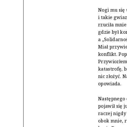
Nogi mu się 
i takie gwia
rzuciła mnie
gdzie był k
a „Solidarno
Miał przywi
konflikt. Po
Przywiozłem 
katastrofę, 
nic złożyć. 
opowiada.
Następnego 
pojawił się 
raczej nigdy
obok mnie, r