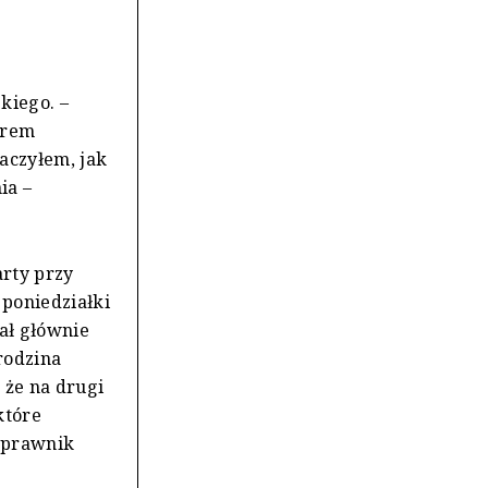
kiego. –
trem
aczyłem, jak
ia –
arty przy
 poniedziałki
ał głównie
rodzina
 że na drugi
które
a prawnik