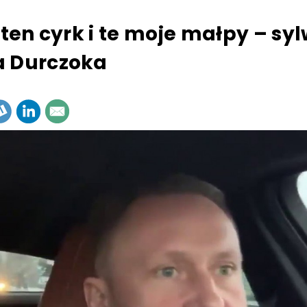
t ten cyrk i te moje małpy – sy
a Durczoka