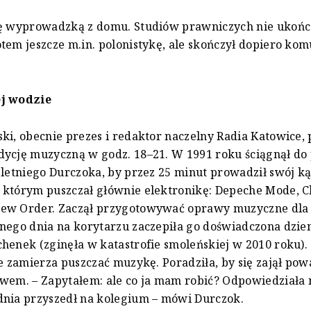
ię wyprowadzką z domu. Studiów prawniczych nie ukońc
tem jeszcze m.in. polonistykę, ale skończył dopiero ko
j wodzie
ki, obecnie prezes i redaktor naczelny Radia Katowice,
ycję muzyczną w godz. 18–21. W 1991 roku ściągnął do 
-letniego Durczoka, by przez 25 minut prowadził swój ką
którym puszczał głównie elektronikę: Depeche Mode, Cl
ew Order. Zaczął przygotowywać oprawy muzyczne dla
nego dnia na korytarzu zaczepiła go doświadczona dzie
henek (zginęła w katastrofie smoleńskiej w 2010 roku). 
ie zamierza puszczać muzykę. Poradziła, by się zajął p
wem. – Zapytałem: ale co ja mam robić? Odpowiedziała
dnia przyszedł na kolegium – mówi Durczok.