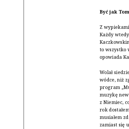
Być jak Tom
Z wypiekami
Każdy wtedy
Kaczkowskim
to wszystko 
opowiada Ka
Wolał siedzi
wódce, niż z
program „Muz
muzykę new r
z Niemiec, c
rok dostałe
musiałem zda
zamiast się 