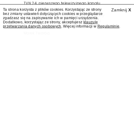
TVN 24, pierwszego telewizyjnego kanału
informacyjnego w Polsce. Na ten dzień
Ta strona korzysta z plików cookies. Korzystając ze strony
Zamknij
X
bez zmiany ustawień dotyczących cookies w przeglądarce
zaplanowano finał urodzinowej trasy stacji
zgadzasz się na zapisywanie ich w pamięci urządzenia.
"Jesteśmy stąd". 25 lat TVN 24 dla Press.pl
Dodatkowo, korzystając ze strony, akceptujesz
klauzulę
przetwarzania danych osobowych
. Więcej informacji w
Regulaminie
.
podsumowują Jarosław Kuźniar, Tomasz Lis i
Marek Twaróg.