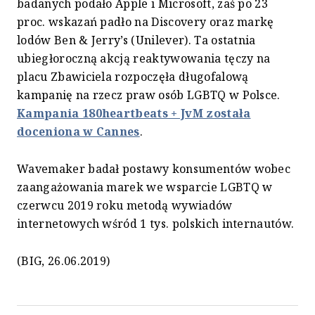
badanych podało Apple i Microsoft, zaś po 23
proc. wskazań padło na Discovery oraz markę
lodów Ben & Jerry’s (Unilever). Ta ostatnia
ubiegłoroczną akcją reaktywowania tęczy na
placu Zbawiciela rozpoczęła długofalową
kampanię na rzecz praw osób LGBTQ w Polsce.
Kampania 180heartbeats + JvM została
doceniona w Cannes
.
Wavemaker badał postawy konsumentów wobec
zaangażowania marek we wsparcie LGBTQ w
czerwcu 2019 roku metodą wywiadów
internetowych wśród 1 tys. polskich internautów.
(BIG, 26.06.2019)