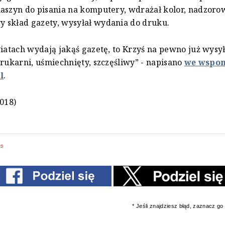
aszyn do pisania na komputery, wdrażał kolor, nadzoro
 skład gazety, wysyłał wydania do druku.
wiatach wydają jakąś gazetę, to Krzyś na pewno już wysył
drukarni, uśmiechnięty, szczęśliwy” - napisano
we wspom
l
.
2018)
ss
* Jeśli znajdziesz błąd, zaznacz go i