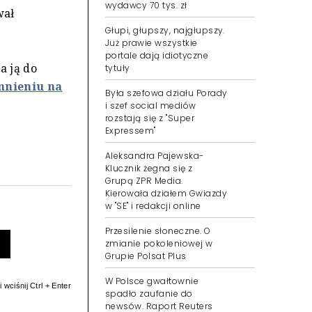
wydawcy 70 tys. zł
wał
Głupi, głupszy, najgłupszy.
Już prawie wszystkie
portale dają idiotyczne
a ją do
tytuły
nieniu na
Była szefowa działu Porady
i szef social mediów
rozstają się z "Super
Expressem"
Aleksandra Pajewska-
Klucznik żegna się z
Grupą ZPR Media.
Kierowała działem Gwiazdy
w "SE" i redakcji online
Przesilenie słoneczne. O
zmianie pokoleniowej w
Grupie Polsat Plus
W Polsce gwałtownie
 wciśnij Ctrl + Enter
spadło zaufanie do
newsów. Raport Reuters