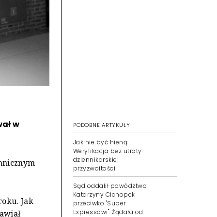
wał w
PODOBNE ARTYKUŁY
Jak nie być hieną.
Weryfikacja bez utraty
dziennikarskiej
chnicznym
przyzwoitości
Sąd oddalił powództwo
Katarzyny Cichopek
roku. Jak
przeciwko "Super
Expressowi". Żądała od
tawiał