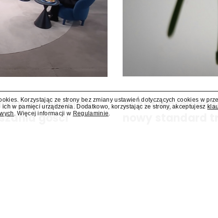
cookies. Korzystając ze strony bez zmiany ustawień dotyczących cookies w prz
dawcy programów
AI Act wprowadz
 ich w pamięci urządzenia. Dodatkowo, korzystając ze strony, akceptujesz
kla
owych
. Więcej informacji w
Regulaminie
.
szania gości
nowy standard t
y się za miesiąc albo dwa. Wydawcy
Od 2 sierpnia obowiązuje ozna
ści.
sztucznej inteligencji. Nowe p
Eksperci wskazują, że branża