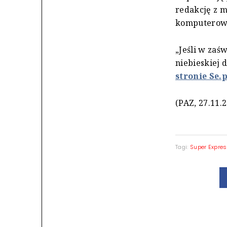
redakcję z m
komputerowy
„Jeśli w zaś
niebieskiej 
stronie Se.p
(PAZ, 27.11.
Tagi:
Super Expre