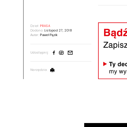
Dział:
PRASA
Dodano:
Listopad 27, 2018
Autor:
Paweł Pązik
Udostępnij:
Narzędzia: