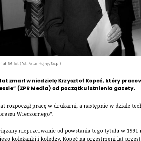
iał 66 lat (fot. Artur Hojny/Se.pl)
lat zmarł w niedzielę Krzysztof Kopeć, który praco
essie” (ZPR Media) od początku istnienia gazety.
lat rozpoczął pracę w drukarni, a następnie w dziale te
xpressu Wieczornego”.
wiązany nieprzerwanie od powstania tego tytułu w 1991 
ego koleżanki i koledzy, Kopeć na przestrzeni lat przes