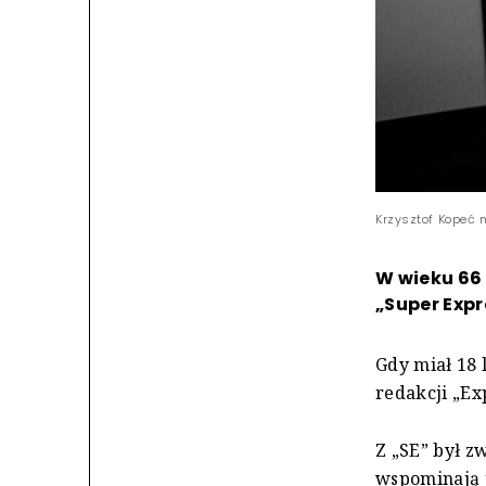
Krzysztof Kopeć m
W wieku 66 
„Super Expr
Gdy miał 18 
redakcji „E
Z „SE” był z
wspominają j