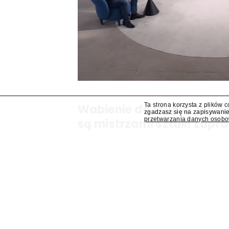
Ta strona korzysta z plików 
Wabienie do studia. Wy
zgadzasz się na zapisywanie
przetwarzania danych osob
są mistrzami sztuki zapra
Dziś, jutro ani pojutrze nie da rady? Odezwiem
programów są mistrzami sztuki zapraszania go