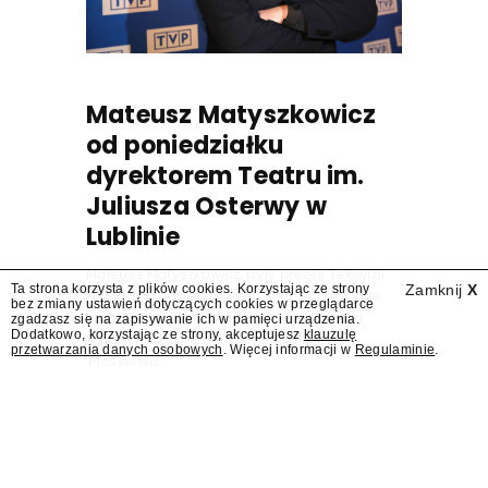
Mateusz Matyszkowicz
od poniedziałku
dyrektorem Teatru im.
Juliusza Osterwy w
Lublinie
Mateusz Matyszkowicz, były prezes Telewizji
Ta strona korzysta z plików cookies. Korzystając ze strony
Zamknij
X
Polskiej, w poniedziałek 10 sierpnia obejmie
bez zmiany ustawień dotyczących cookies w przeglądarce
stanowisko dyrektora Teatru im. Juliusza
zgadzasz się na zapisywanie ich w pamięci urządzenia.
Dodatkowo, korzystając ze strony, akceptujesz
klauzulę
Osterwy w Lublinie – dowiedział się
przetwarzania danych osobowych
. Więcej informacji w
Regulaminie
.
"Presserwis".