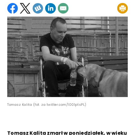
Tomasz Kalita (fot. za twitter.com/1001ptsPL)
Tomasz Kalita zmarł w poniedziałek, w wieku