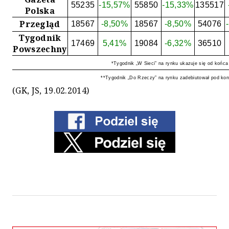
55235
-15,57%
55850
-15,33%
135517
Polska
Przegląd
18567
-8,50%
18567
-8,50%
54076
Tygodnik
17469
5,41%
19084
-6,32%
36510
Powszechny
*Tygodnik „W Sieci” na rynku ukazuje się od końca 
**Tygodnik „Do Rzeczy” na rynku zadebiutował pod koni
(GK, JS, 19.02.2014)