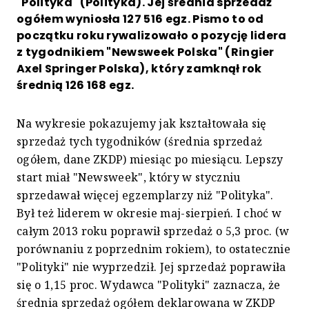
"Polityka" (Polityka). Jej średnia sprzedaż
ogółem wyniosła 127 516 egz. Pismo to od
początku roku rywalizowało o pozycję lidera
z tygodnikiem "Newsweek Polska" (Ringier
Axel Springer Polska), który zamknął rok
średnią 126 168 egz.
Na wykresie pokazujemy jak kształtowała się
sprzedaż tych tygodników (średnia sprzedaż
ogółem, dane ZKDP) miesiąc po miesiącu. Lepszy
start miał "Newsweek", który w styczniu
sprzedawał więcej egzemplarzy niż "Polityka".
Był też liderem w okresie maj-sierpień. I choć w
całym 2013 roku poprawił sprzedaż o 5,3 proc. (w
porównaniu z poprzednim rokiem), to ostatecznie
"Polityki" nie wyprzedził. Jej sprzedaż poprawiła
się o 1,15 proc. Wydawca "Polityki" zaznacza, że
średnia sprzedaż ogółem deklarowana w ZKDP