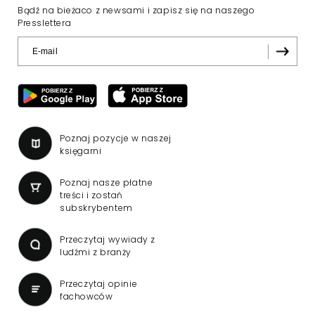
Wniosek o przedłużenie
koncesji dla TVN 24 BiS
wpłynął do KRRiT
TVN SA wystąpiła do Krajowej Rady Radiofonii
i Telewizji o przedłużenie koncesji kablowo-
satelitarnej dla telewizji TVN 24 BiS –
dowiedział się "Presserwis".