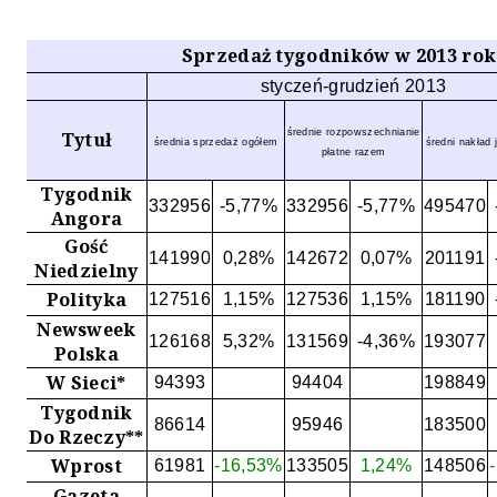
Sprzedaż tygodników w 2013 rok
styczeń-grudzień 2013
średnie rozpowszechnianie
Tytuł
średnia sprzedaż ogółem
średni nakład
płatne razem
Tygodnik
332956
-5,77%
332956
-5,77%
495470
Angora
Gość
141990
0,28%
142672
0,07%
201191
Niedzielny
Polityka
127516
1,15%
127536
1,15%
181190
Newsweek
126168
5,32%
131569
-4,36%
193077
Polska
W Sieci*
94393
94404
198849
Tygodnik
86614
95946
183500
Do Rzeczy**
Wprost
61981
-16,53%
133505
1,24%
148506
Gazeta