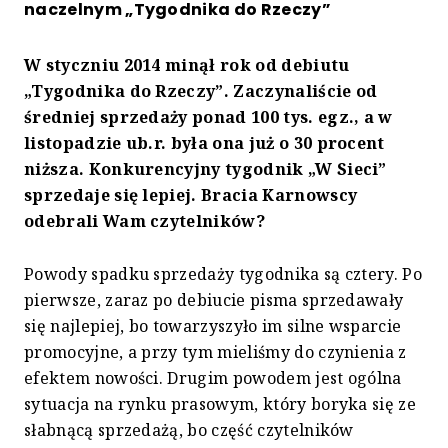
naczelnym „Tygodnika do Rzeczy”
W styczniu 2014 minął rok od debiutu
„Tygodnika do Rzeczy”. Zaczynaliście od
średniej sprzedaży ponad 100 tys. egz., a w
listopadzie ub.r. była ona już o 30 procent
niższa. Konkurencyjny tygodnik „W Sieci”
sprzedaje się lepiej. Bracia Karnowscy
odebrali Wam czytelników?
Powody spadku sprzedaży tygodnika są cztery. Po
pierwsze, zaraz po debiucie pisma sprzedawały
się najlepiej, bo towarzyszyło im silne wsparcie
promocyjne, a przy tym mieliśmy do czynienia z
efektem nowości. Drugim powodem jest ogólna
sytuacja na rynku prasowym, który boryka się ze
słabnącą sprzedażą, bo część czytelników