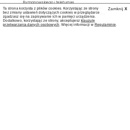
Rymanowskiego i teleturniej
muzyczny "Hitster. Muzyczna gra przebojów"
Ta strona korzysta z plików cookies. Korzystając ze strony
Zamknij
X
bez zmiany ustawień dotyczących cookies w przeglądarce
znajdą się wśród jesiennych nowości Polsatu.
zgadzasz się na zapisywanie ich w pamięci urządzenia.
Polsat przejmuje od TVN program "Lego
Dodatkowo, korzystając ze strony, akceptujesz
klauzulę
przetwarzania danych osobowych
. Więcej informacji w
Regulaminie
.
Masters".