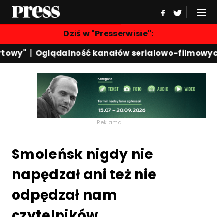
Dziś w "Presserwisie":
owy"
|
Oglądalność kanałów serialowo-filmowych
Reklama
Smoleńsk nigdy nie
napędzał ani też nie
odpędzał nam
czytelników