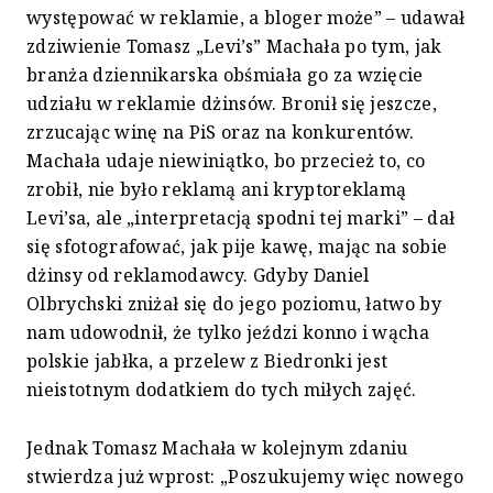
występować w reklamie, a bloger może” – udawał
zdziwienie Tomasz „Levi’s” Machała po tym, jak
branża dziennikarska obśmiała go za wzięcie
udziału w reklamie dżinsów. Bronił się jeszcze,
zrzucając winę na PiS oraz na konkurentów.
Machała udaje niewiniątko, bo przecież to, co
zrobił, nie było reklamą ani kryptoreklamą
Levi’sa, ale „interpretacją spodni tej marki” – dał
się sfotografować, jak pije kawę, mając na sobie
dżinsy od reklamodawcy. Gdyby Daniel
Olbrychski zniżał się do jego poziomu, łatwo by
nam udowodnił, że tylko jeździ konno i wącha
polskie jabłka, a przelew z Biedronki jest
nieistotnym dodatkiem do tych miłych zajęć.
Jednak Tomasz Machała w kolejnym zdaniu
stwierdza już wprost: „Poszukujemy więc nowego