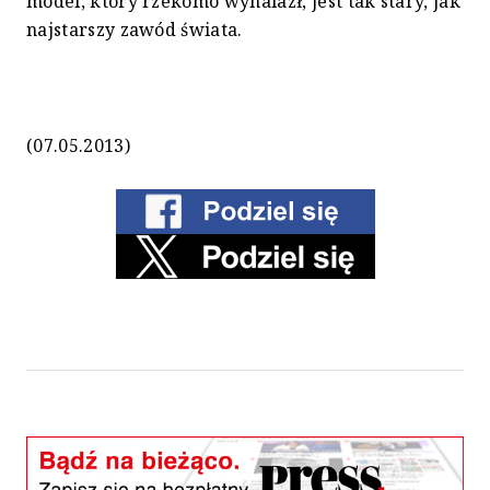
model, który rzekomo wynalazł, jest tak stary, jak
najstarszy zawód świata.
(07.05.2013)