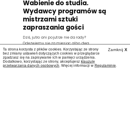
Wabienie do studia.
Wydawcy programów są
mistrzami sztuki
zapraszania gości
Dziś, jutro ani pojutrze nie da rady?
Odezwiemy się za miesiąc albo dwa.
Wydawcy programów są mistrzami sztuki
Ta strona korzysta z plików cookies. Korzystając ze strony
Zamknij
X
bez zmiany ustawień dotyczących cookies w przeglądarce
zapraszania gości.
zgadzasz się na zapisywanie ich w pamięci urządzenia.
Dodatkowo, korzystając ze strony, akceptujesz
klauzulę
przetwarzania danych osobowych
. Więcej informacji w
Regulaminie
.