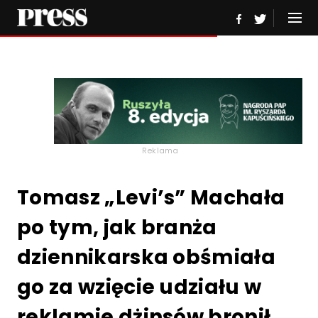
Reklama
Tomasz „Levi’s” Machała
po tym, jak branża
dziennikarska obśmiała
go za wzięcie udziału w
reklamie dżinsów bronił