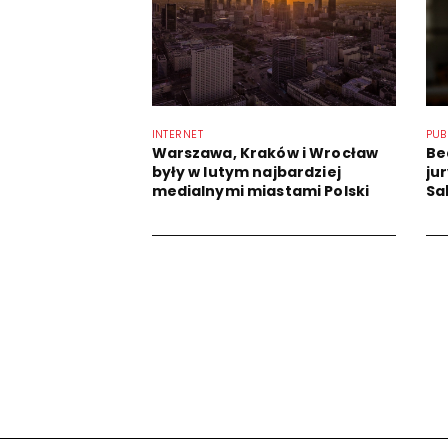
INTERNET
PUB
Warszawa, Kraków i Wrocław
Be
były w lutym najbardziej
ju
medialnymi miastami Polski
Sa