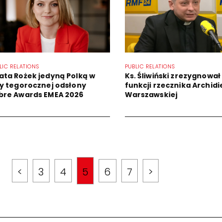
LIC RELATIONS
PUBLIC RELATIONS
ata Rożek jedyną Polką w
Ks. Śliwiński zrezygnował
ry tegorocznej odsłony
funkcji rzecznika Archidi
bre Awards EMEA 2026
Warszawskiej
<
3
4
5
6
7
>