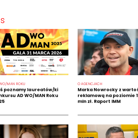
ns
 WO/MAN ROKU
O AGENCJACH
iś poznamy laureatów/ki
Marka Nowrocky z warto
nkursu AD WO/MAN Roku
reklamową na poziomie 1
25
mln zł. Raport IMM