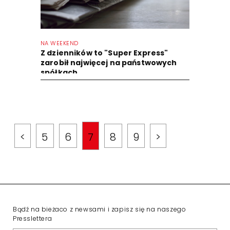
NA WEEKEND
Z dzienników to "Super Express"
zarobił najwięcej na państwowych
spółkach
<
5
6
7
8
9
>
Bądź na bieżaco z newsami i zapisz się na naszego
Presslettera