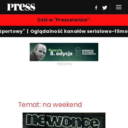
Dziś w "Presserwisie":
Sportowy"
|
Oglądalność kanałów serialowo-filmo
Reklama
Temat: na weekend