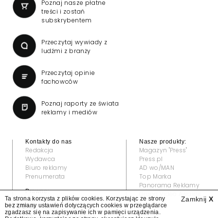
Poznaj nasze płatne
treści i zostań
subskrybentem
Przeczytaj wywiady z
ludźmi z branży
Przeczytaj opinie
fachowców
Poznaj raporty ze świata
reklamy i mediów
Kontakty do nas
Nasze produkty:
Redakcja
Magazyn "Press"
Wydawca
Press.pl
Biuro reklamy
AD wo/MAN
Prenumerata
Top Marka
Panorama Reklamy
Prawne:
Grand Video Awards
Ta strona korzysta z plików cookies. Korzystając ze strony
Zamknij
X
Regulamin
bez zmiany ustawień dotyczących cookies w przeglądarce
Klauzula informacyjna
zgadzasz się na zapisywanie ich w pamięci urządzenia.
© 2022 — All rights reserved