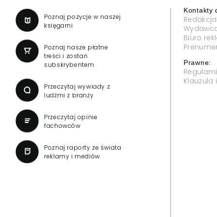
Kontakty 
a
Poznaj pozycje w naszej
Redakcja
księgarni
Wydawc
Biuro re
Prenume
Poznaj nasze płatne
treści i zostań
Prawne:
subskrybentem
Regulam
Klauzula
Przeczytaj wywiady z
ludźmi z branży
Przeczytaj opinie
fachowców
Poznaj raporty ze świata
reklamy i mediów