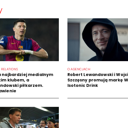
y
 RELATIONS
O AGENCJACH
a najbardziej medialnym
Robert Lewandowski i Wojc
kim klubem, a
Szczęsny promują markę W
ndowski piłkarzem.
Isotonic Drink
awienie