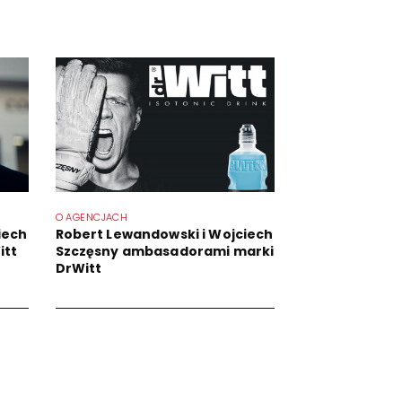
O AGENCJACH
iech
Robert Lewandowski i Wojciech
itt
Szczęsny ambasadorami marki
DrWitt