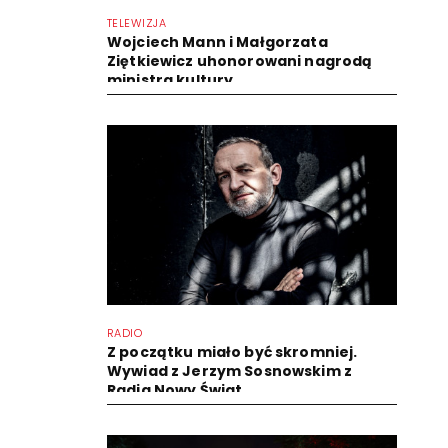
TELEWIZJA
Wojciech Mann i Małgorzata
Ziętkiewicz uhonorowani nagrodą
ministra kultury
RADIO
Z początku miało być skromniej.
Wywiad z Jerzym Sosnowskim z
Radia Nowy Świat