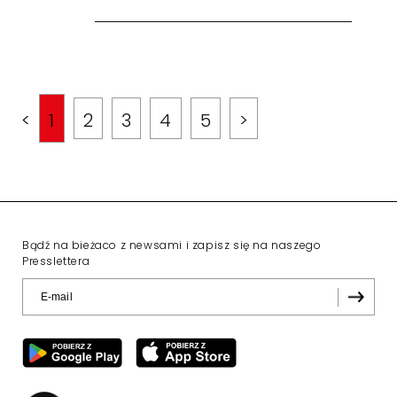
<
1
2
3
4
5
>
Bądź na bieżaco z newsami i zapisz się na naszego
Presslettera