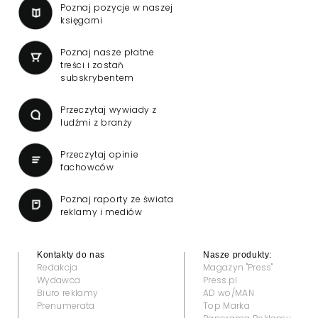
Poznaj pozycje w naszej
księgarni
Poznaj nasze płatne
treści i zostań
subskrybentem
Przeczytaj wywiady z
ludźmi z branży
Przeczytaj opinie
fachowców
Poznaj raporty ze świata
reklamy i mediów
Kontakty do nas
Nasze produkty:
Redakcja
Magazyn "Press"
Wydawca
Press.pl
Biuro reklamy
AD wo/MAN
Prenumerata
Top Marka