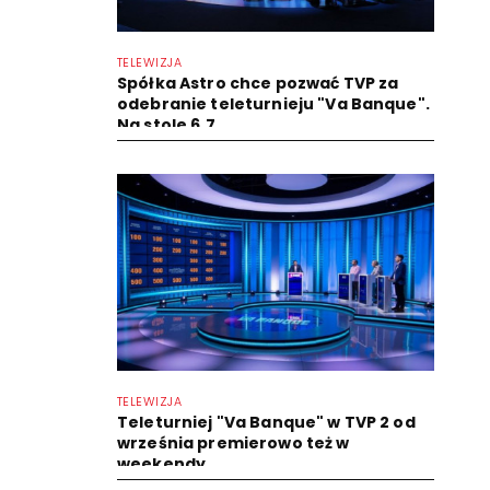
TELEWIZJA
Spółka Astro chce pozwać TVP za
odebranie teleturnieju "Va Banque".
Na stole 6,7...
TELEWIZJA
Teleturniej "Va Banque" w TVP 2 od
września premierowo też w
weekendy