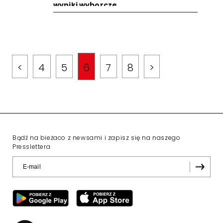
wyniki wyborcze
<
4
5
6
7
8
>
Bądź na bieżaco z newsami i zapisz się na naszego
Presslettera