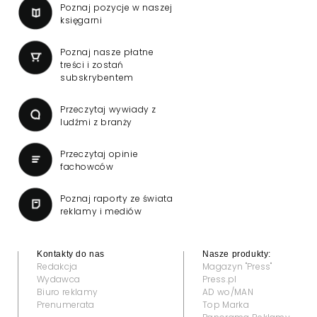
Poznaj pozycje w naszej
księgarni
Poznaj nasze płatne
treści i zostań
subskrybentem
Przeczytaj wywiady z
ludźmi z branży
Przeczytaj opinie
fachowców
Poznaj raporty ze świata
reklamy i mediów
Kontakty do nas
Nasze produkty:
Redakcja
Magazyn "Press"
Wydawca
Press.pl
Biuro reklamy
AD wo/MAN
Prenumerata
Top Marka