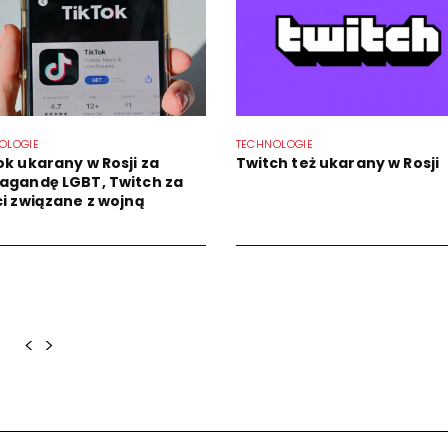
OLOGIE
TECHNOLOGIE
ok ukarany w Rosji za
Twitch też ukarany w Rosji
agandę LGBT, Twitch za
ci związane z wojną
<
>