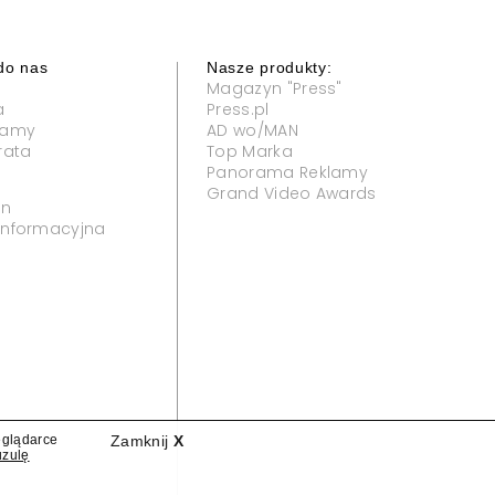
do nas
Nasze produkty:
Magazyn "Press"
a
Press.pl
klamy
AD wo/MAN
rata
Top Marka
Panorama Reklamy
Grand Video Awards
in
 informacyjna
eglądarce
Zamknij
X
uzulę