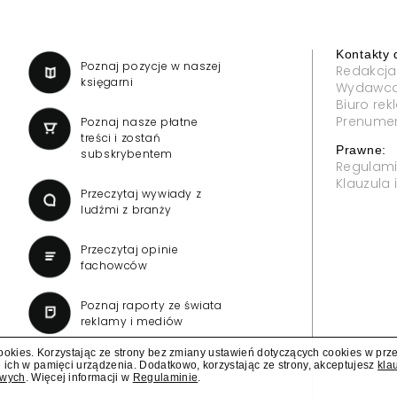
Kontakty 
a
Poznaj pozycje w naszej
Redakcja
księgarni
Wydawc
Biuro re
Prenume
Poznaj nasze płatne
treści i zostań
Prawne:
subskrybentem
Regulam
Klauzula
Przeczytaj wywiady z
ludźmi z branży
Przeczytaj opinie
fachowców
Poznaj raporty ze świata
reklamy i mediów
cookies. Korzystając ze strony bez zmiany ustawień dotyczących cookies w prz
 ich w pamięci urządzenia. Dodatkowo, korzystając ze strony, akceptujesz
kla
owych
. Więcej informacji w
Regulaminie
.