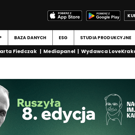
KU
P
BAZA DANYCH
ESG
STUDIA PRODUKCYJNE
rta Fiedczak
|
Mediapanel
|
Wydawca LoveKrako