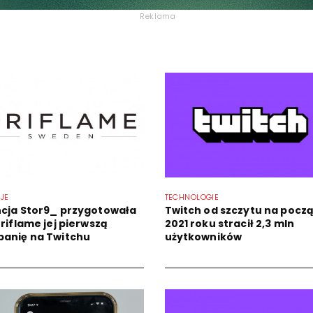
Reklama
JE
TECHNOLOGIE
cja Stor9_ przygotowała
Twitch od szczytu na pocz
riflame jej pierwszą
2021 roku stracił 2,3 mln
anię na Twitchu
użytkowników