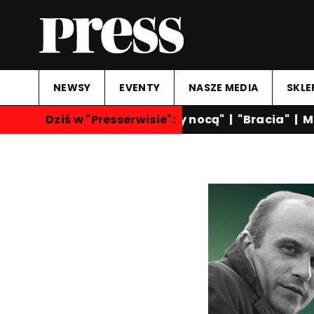
NEWSY
EVENTY
NASZE MEDIA
SKLE
Dziś w "Presserwisie":
"Rozmowy nocą"
|
"Bracia"
|
Ma