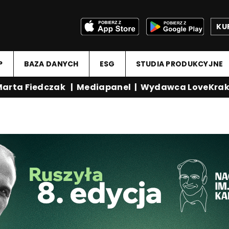
KU
P
BAZA DANYCH
ESG
STUDIA PRODUKCYJNE
arta Fiedczak
|
Mediapanel
|
Wydawca LoveKrak