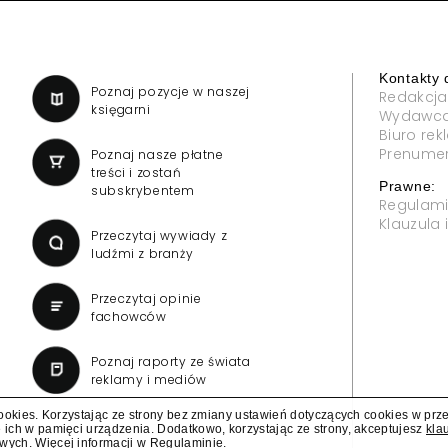
Kontakty 
a
Poznaj pozycje w naszej
Redakcja
księgarni
Wydawc
Biuro re
Prenume
Poznaj nasze płatne
treści i zostań
Prawne:
subskrybentem
Regulam
Klauzula
Przeczytaj wywiady z
ludźmi z branży
Przeczytaj opinie
fachowców
Poznaj raporty ze świata
reklamy i mediów
cookies. Korzystając ze strony bez zmiany ustawień dotyczących cookies w prz
 ich w pamięci urządzenia. Dodatkowo, korzystając ze strony, akceptujesz
kla
owych
. Więcej informacji w
Regulaminie
.