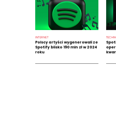
INTERNET
TECHN
Polscy artyści wygenerowali ze
Spot
Spotify blisko 190 mln zł w 2024
oper
roku
kwar