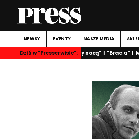
NEWSY
EVENTY
NASZE MEDIA
SKLE
Dziś w "Presserwisie":
"Rozmowy nocą"
|
"Bracia"
|
M