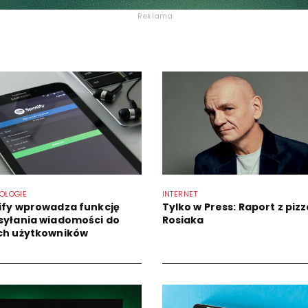
Reklama
OLOGIE
INTERNET
ify wprowadza funkcję
Tylko w Press: Raport z pizz
syłania wiadomości do
Rosiaka
ch użytkowników