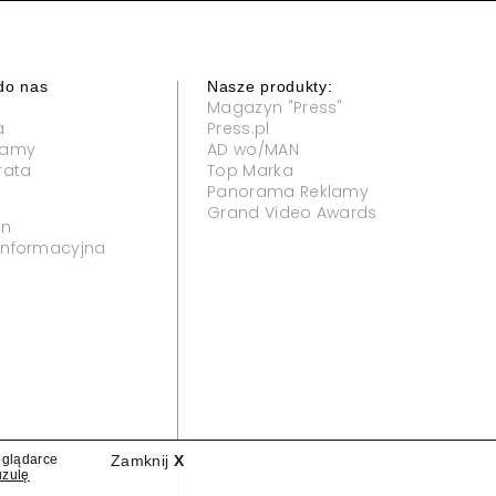
do nas
Nasze produkty:
Magazyn "Press"
a
Press.pl
klamy
AD wo/MAN
rata
Top Marka
Panorama Reklamy
Grand Video Awards
in
 informacyjna
eglądarce
Zamknij
X
uzulę