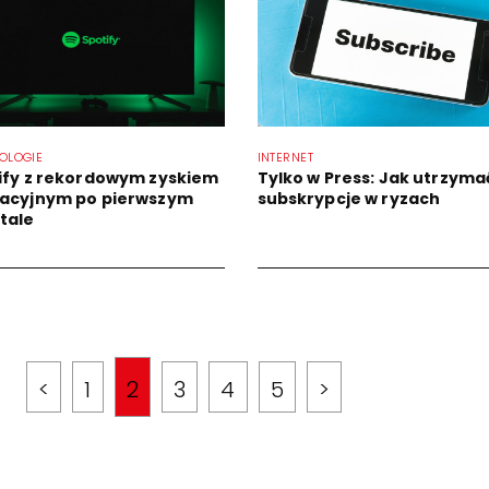
OLOGIE
INTERNET
ify z rekordowym zyskiem
Tylko w Press: Jak utrzyma
acyjnym po pierwszym
subskrypcje w ryzach
tale
<
1
2
3
4
5
>