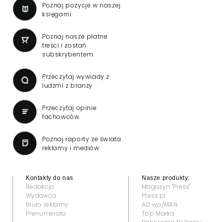
Poznaj pozycje w naszej
księgarni
Poznaj nasze płatne
treści i zostań
subskrybentem
Przeczytaj wywiady z
ludźmi z branży
Przeczytaj opinie
fachowców
Poznaj raporty ze świata
reklamy i mediów
Kontakty do nas
Nasze produkty:
Redakcja
Magazyn "Press"
Wydawca
Press.pl
Biuro reklamy
AD wo/MAN
Prenumerata
Top Marka