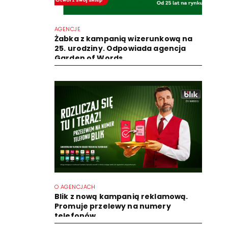
AGENCJE
Żabka z kampanią wizerunkową na
25. urodziny. Odpowiada agencja
Garden of Words
O AGENCJACH
Blik z nową kampanią reklamową.
Promuje przelewy na numery
telefonów