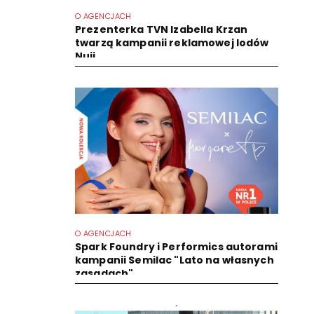
O AGENCJACH
Prezenterka TVN Izabella Krzan
twarzą kampanii reklamowej lodów
Nuii
O AGENCJACH
Spark Foundry i Performics autorami
kampanii Semilac "Lato na własnych
zasadach"