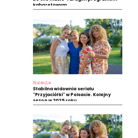
kabaretowym
TELEWIZJA
Stabilna widownia serialu
"Przyjaciółki" w Polsacie. Kolejny
sezon w 2025 roku