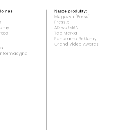
do nas
Nasze produkty:
Magazyn "Press"
a
Press.pl
klamy
AD wo/MAN
rata
Top Marka
Panorama Reklamy
Grand Video Awards
in
 informacyjna