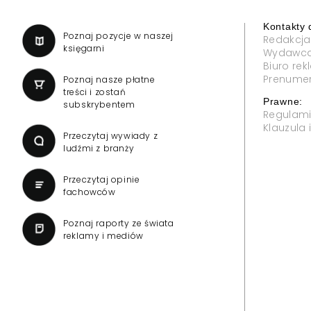
Kontakty 
a
Poznaj pozycje w naszej
Redakcja
księgarni
Wydawc
Biuro re
Prenume
Poznaj nasze płatne
treści i zostań
Prawne:
subskrybentem
Regulam
Klauzula
Przeczytaj wywiady z
ludźmi z branży
Przeczytaj opinie
fachowców
Poznaj raporty ze świata
reklamy i mediów