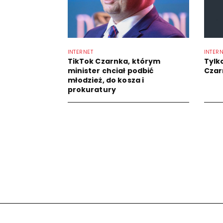
INTERNET
INTER
TikTok Czarnka, którym
Tylko
minister chciał podbić
Czar
młodzież, do kosza i
prokuratury