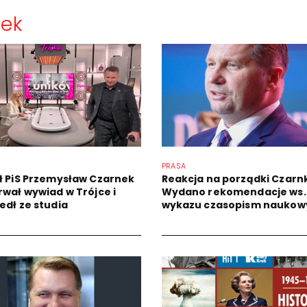
nek
PRASA
ł PiS Przemysław Czarnek
Reakcja na porządki Czarn
rwał wywiad w Trójce i
Wydano rekomendacje ws.
edł ze studia
wykazu czasopism naukow