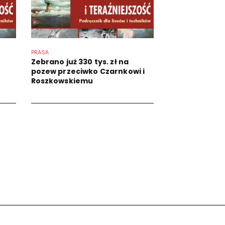
PRASA
Zebrano już 330 tys. zł na
pozew przeciwko Czarnkowi i
Roszkowskiemu