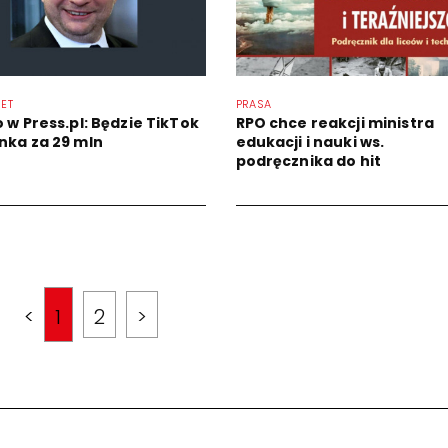
NET
PRASA
 w Press.pl: Będzie TikTok
RPO chce reakcji ministra
nka za 29 mln
edukacji i nauki ws.
podręcznika do hit
<
1
2
>