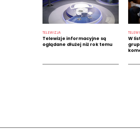
TELEWIZJA
TELEW
Telewizje informacyjne są
W li
oglądane dłużej niż rok temu
grup
kome