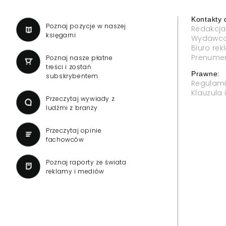
Kontakty 
a
Poznaj pozycje w naszej
Redakcja
księgarni
Wydawc
Biuro re
Prenume
Poznaj nasze płatne
treści i zostań
Prawne:
subskrybentem
Regulam
Klauzula
Przeczytaj wywiady z
ludźmi z branży
Przeczytaj opinie
fachowców
Poznaj raporty ze świata
reklamy i mediów