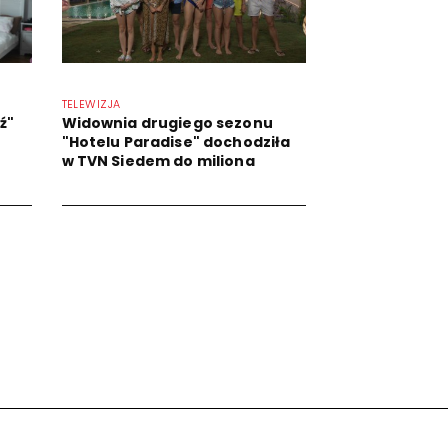
TELEWIZJA
ź"
Widownia drugiego sezonu
"Hotelu Paradise" dochodziła
w TVN Siedem do miliona