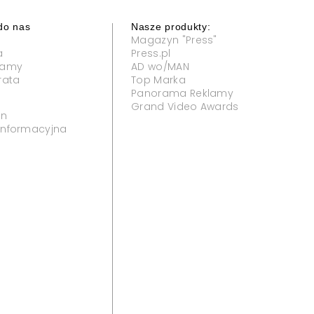
do nas
Nasze produkty:
Magazyn "Press"
a
Press.pl
klamy
AD wo/MAN
rata
Top Marka
Panorama Reklamy
Grand Video Awards
in
 informacyjna