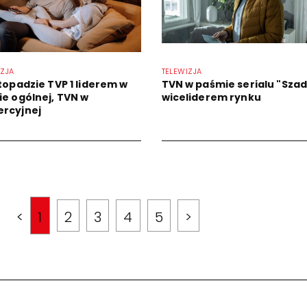
IZJA
TELEWIZJA
stopadzie TVP 1 liderem w
TVN w paśmie serialu "Szad
ie ogólnej, TVN w
wiceliderem rynku
rcyjnej
<
1
2
3
4
5
>