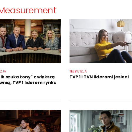
e Measurement
IZJA
TELEWIZJA
nik szuka żony" z większą
TVP 1 i TVN liderami jesieni
wnią, TVP 1 liderem rynku