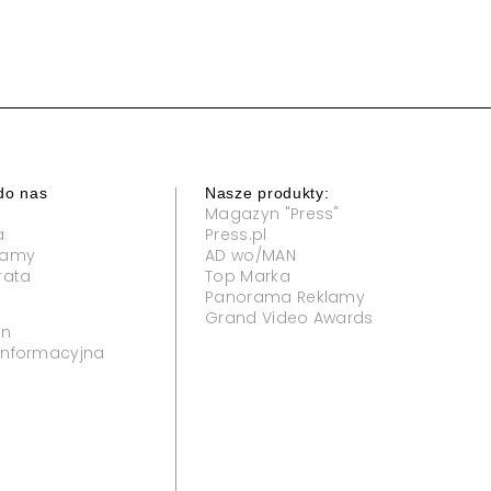
do nas
Nasze produkty:
Magazyn "Press"
a
Press.pl
klamy
AD wo/MAN
rata
Top Marka
Panorama Reklamy
Grand Video Awards
in
 informacyjna