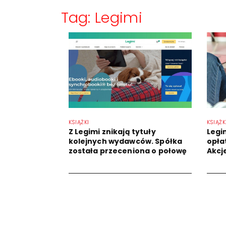
Tag: Legimi
KSIĄŻKI
KSIĄŻK
Z Legimi znikają tytuły
Legi
kolejnych wydawców. Spółka
opła
została przeceniona o połowę
Akcj