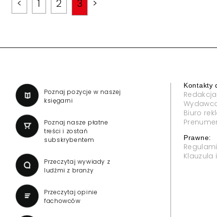
<
1
2
3
>
Kontakty 
a
Poznaj pozycje w naszej
Redakcja
księgarni
Wydawc
Biuro re
Prenume
Poznaj nasze płatne
treści i zostań
Prawne:
subskrybentem
Regulam
Klauzula
Przeczytaj wywiady z
ludźmi z branży
Przeczytaj opinie
fachowców