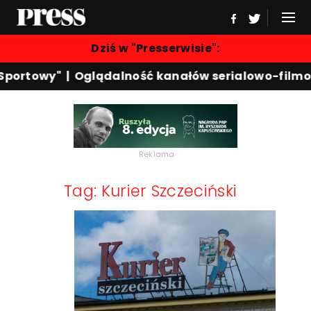
Dziś w "Presserwisie":
Sportowy"
|
Oglądalność kanałów serialowo-filmo
Reklama
Tag: Kurier Szczeciński