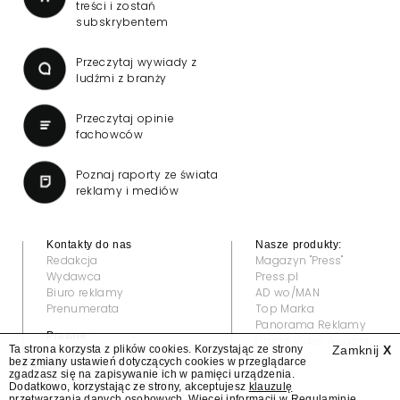
treści i zostań
subskrybentem
Przeczytaj wywiady z
ludźmi z branży
Przeczytaj opinie
fachowców
Poznaj raporty ze świata
reklamy i mediów
Kontakty do nas
Nasze produkty:
Redakcja
Magazyn "Press"
Wydawca
Press.pl
Biuro reklamy
AD wo/MAN
Prenumerata
Top Marka
Panorama Reklamy
Prawne:
Grand Video Awards
Ta strona korzysta z plików cookies. Korzystając ze strony
Zamknij
X
Regulamin
bez zmiany ustawień dotyczących cookies w przeglądarce
Klauzula informacyjna
zgadzasz się na zapisywanie ich w pamięci urządzenia.
© 2022 — All rights reserved
Dodatkowo, korzystając ze strony, akceptujesz
klauzulę
przetwarzania danych osobowych
. Więcej informacji w
Regulaminie
.