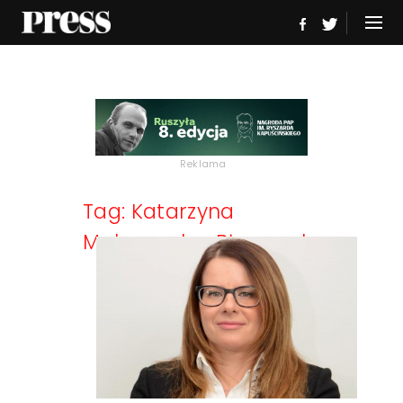
Reklama
Tag: Katarzyna
Malczewska-Błaszczuk