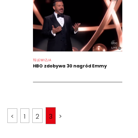
TELEWIZJA
HBO zdobywa 30 nagród Emmy
<
1
2
3
>