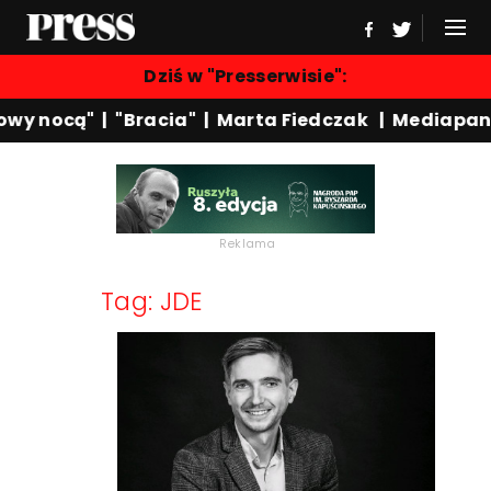
Dziś w "Presserwisie":
owy nocą"
|
"Bracia"
|
Marta Fiedczak
|
Mediapan
Reklama
Tag: JDE