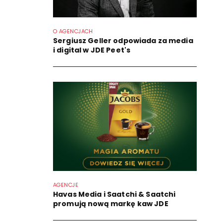
O AGENCJACH
Sergiusz Geller odpowiada za media
i digital w JDE Peet's
AGENCJE
Havas Media i Saatchi & Saatchi
promują nową markę kaw JDE