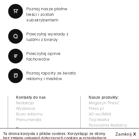
Poznaj nasze płatne
treści i zostań
subskrybentem
Przeczytaj wywiady z
ludźmi z branży
Przeczytaj opinie
fachowców
Poznaj raporty ze świata
reklamy i mediów
Kontakty do nas
Nasze produkty:
Redakcja
Magazyn "Press"
Wydawca
Press.pl
Biuro reklamy
AD wo/MAN
Prenumerata
Top Marka
Panorama Reklamy
Prawne:
Grand Video Awards
Ta strona korzysta z plików cookies. Korzystając ze strony
Zamknij
X
Regulamin
bez zmiany ustawień dotyczących cookies w przeglądarce